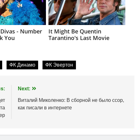
ФК Динамо
ФК Эвертон
s:
Next:
ет
Виталий Миколенко: В сборной не было ссор,
та
как писали в интернете
ер