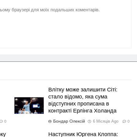
 цьому браузері для моїх подальших коментарів.
Влітку може залишити Сіті:
стало відомо, яка сума
відступних прописана в
контракті Ерлінга Холанда
Бондар Олексій
6 Місяців Ago
0
0
рку
Наступник Юргена Клоппа: