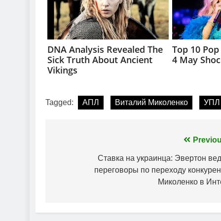
Tagged:
АПЛ
Виталий Миколенко
УПЛ
Навігація
Previou
записів
Ставка на украинца: Эвертон вед
переговоры по переходу конкурен
Миколенко в Инт