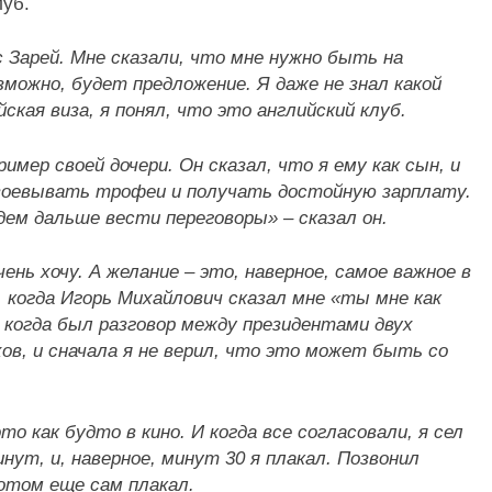
луб.
с Зарей. Мне сказали, что мне нужно быть на
зможно, будет предложение. Я даже не знал какой
йская виза, я понял, что это английский клуб.
ример своей дочери. Он сказал, что я ему как сын, и
воевывать трофеи и получать достойную зарплату.
дем дальше вести переговоры» – сказал он.
чень хочу. А желание – это, наверное, самое важное в
 когда Игорь Михайлович сказал мне «ты мне как
 когда был разговор между президентами двух
хов, и сначала я не верил, что это может быть со
о как будто в кино. И когда все согласовали, я сел
нут, и, наверное, минут 30 я плакал. Позвонил
отом еще сам плакал.