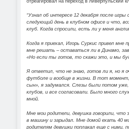
отреагировал на переход в ливерпульский к
“Узнал об интересе 12 декабря после игры 
следующий день в клубном офисе и что, во
клуб. Когда спросили, есть ли у меня англи
Когда я приехал, Игорь Суркис привел мне п
мне решать – оставаться ли в Динамо, за
«Но если ты готов, то скажи это, и мы бу
Я ответил, что не знаю, готов ли я, но я о
футболе и вообще в жизни. В тот момент,
сын», я задумался. Слезы были потом уже,
клубов, и все согласовали. Было много слу
мной.
Мне мои родители, девушка говорили, что эт
в машину и зарыдал. Мне домой ехать 40 ми
родителям девушки поплакал еще с ними, п