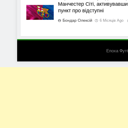
Манчестер Сіті, активувавши
пункт про відступні
Бондар Олексій
6 Місяців Ago
Епоха Фут