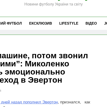
Новини футболу України та світу
ЧИЙ ФУТБОЛ
ЕКСКЛЮЗИВ
LIFESTYLE
ВІДЕО
J
машине, потом звонил
ними”: Миколенко
нь эмоционально
еход в Эвертон
s
 дней назад пополнил Эвертон
, признался, как