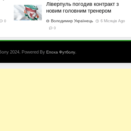
Ліверпуль погодив контракт з
новим головним тренером
Володимир Українець
6 Місяців Ago
0
0
болу 2024. Powered By
.
Епоха Футболу