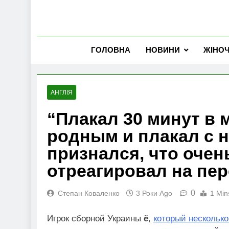
ГОЛОВНА
НОВИНИ
ЖІНО
АНГЛІЯ
“Плакал 30 минут в 
родным и плакал с 
признался, что оче
отреагировал на пер
0
Степан Коваленко
3 Роки Ago
1 Min
Игрок сборной Украины
ё
,
который несколько