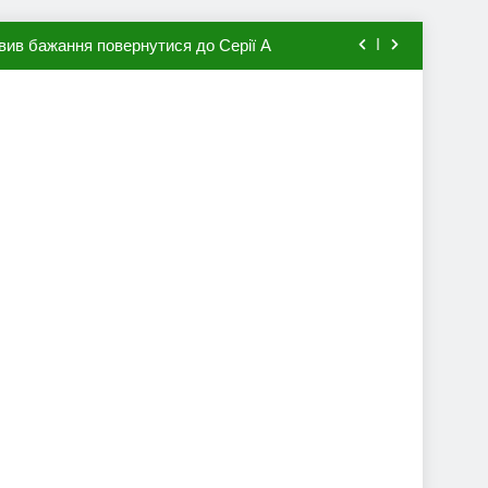
вив бажання повернутися до Серії А
мхена в ПСЖ: відома ціна трансфера
авця збірної Франції за 80 млн євро
ий до переходу в європейський клуб
вив бажання повернутися до Серії А
мхена в ПСЖ: відома ціна трансфера
авця збірної Франції за 80 млн євро