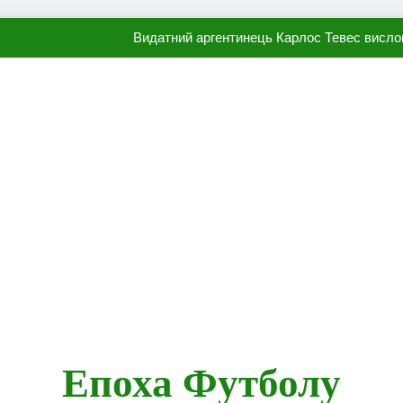
Видатний аргентинець Карлос Тевес висло
Наполі готовий продати Осі
ПСЖ близький до підписання гр
Олександр Караваєв назвав гравця Динамо, який готов
Видатний аргентинець Карлос Тевес висло
Наполі готовий продати Осі
ПСЖ близький до підписання гр
Епоха Футболу