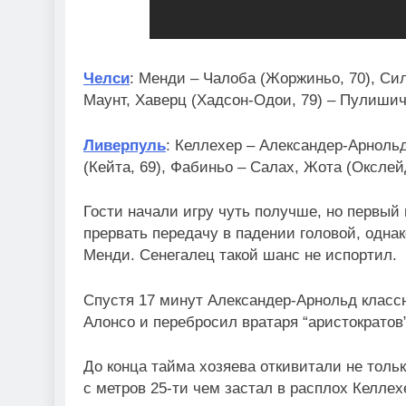
Челси
: Менди – Чалоба (Жоржиньо, 70), Сил
Маунт, Хаверц (Хадсон-Одои, 79) – Пулишич
Ливерпуль
: Келлехер – Александер-Арноль
(Кейта, 69), Фабиньо – Салах, Жота (Окслей
Гости начали игру чуть получше, но первый
прервать передачу в падении головой, одна
Менди. Сенегалец такой шанс не испортил.
Спустя 17 минут Александер-Арнольд классн
Алонсо и перебросил вратаря “аристократов”
До конца тайма хозяева откивитали не тольк
с метров 25-ти чем застал в расплох Келле