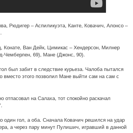
ва, Рюдигер – Аспиликуэта, Канте, Ковачич, Алонсо –
.
д, Конате, Ван Дейк, Цимикас – Хендерсон, Милнер
д-Чемберлен, 69), Мане (Джонс, 90).
 гол был забит в следствие курьеза. Чалоба пытался
ко вместо этого позволил Мане выйти сам на сам с
о отпасовал на Салаха, тот спокойно раскачал
.
о один гол, а оба. Сначала Ковачич решился на удар
хера, а через пару минут Пулишич, игравший в данной