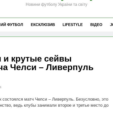
Новини футболу України та світу
ЧИЙ ФУТБОЛ
ЕКСКЛЮЗИВ
LIFESTYLE
ВІДЕО
J
 и крутые сейвы
ча Челси – Ливерпуль
s
 состоялся матч Челси – Ливерпуль. Безусловно, это
нство, ведь клубы занимали второе и третье место до