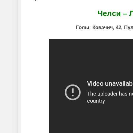
Челси – 
Голы
:
Ковачич, 42, Пул