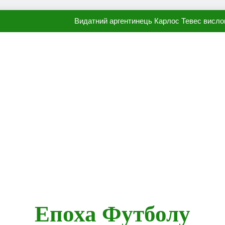
Видатний аргентинець Карлос Тевес висло
Наполі готовий продати Осі
ПСЖ близький до підписання гр
Олександр Караваєв назвав гравця Динамо, який готов
Видатний аргентинець Карлос Тевес висло
Наполі готовий продати Осі
ПСЖ близький до підписання гр
Епоха Футболу