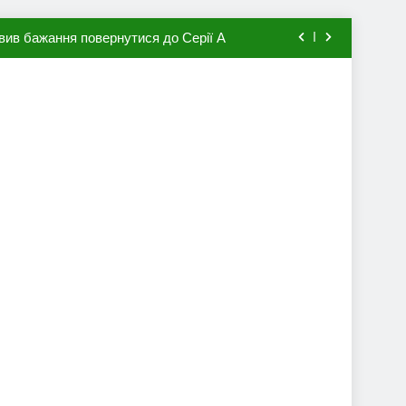
вив бажання повернутися до Серії А
мхена в ПСЖ: відома ціна трансфера
авця збірної Франції за 80 млн євро
ий до переходу в європейський клуб
вив бажання повернутися до Серії А
мхена в ПСЖ: відома ціна трансфера
авця збірної Франції за 80 млн євро