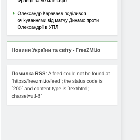
Франції за 80 млн євро
Олександр Караваєв поділився
очікуваннями від матчу Динамо проти
Олександрії в УПЛ
Новини України та світу - FreeZMI.io
Помилка RSS:
A feed could not be found at
`https://freezmi.io/feed`; the status code is
`200` and content-type is `text/html;
charset=utf-8`