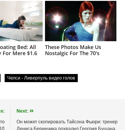
Челси - Ливерпуль видео голов
s:
Next:
что
Он может скопировать Тайсона Фьюри: тренер
ПЛ
Дениса Беринчика похвалил Геогрия Бущана