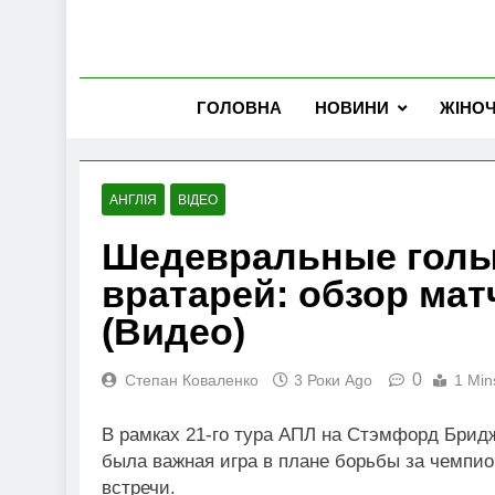
ГОЛОВНА
НОВИНИ
ЖІНО
АНГЛІЯ
ВІДЕО
Шедевральные голы
вратарей: обзор мат
(Видео)
0
Степан Коваленко
3 Роки Ago
1 Min
В рамках 21-го тура АПЛ на Стэмфорд Бридж
была важная игра в плане борьбы за чемпио
встречи.