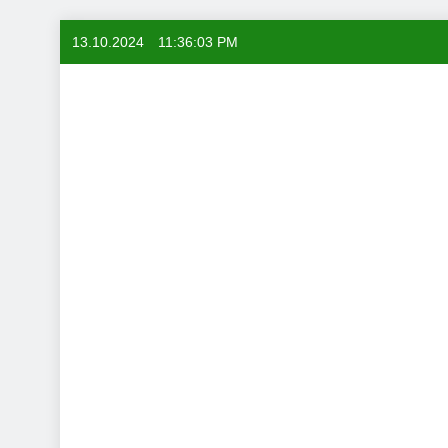
Skip
13.10.2024
11:36:04 PM
to
content