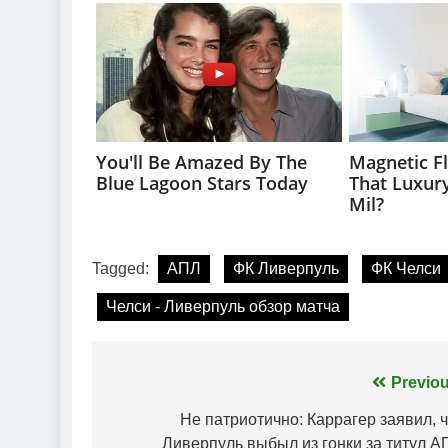
Tagged:
АПЛ
ФК Ливерпуль
ФК Челси
Челси - Ливерпуль обзор матча
Навігація
Previou
записів
Не патриотично: Каррагер заявил, 
Ливерпуль выбыл из гонки за титул А