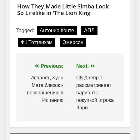
Tagged:
Антонио Конте
АПЛ
ФК Тоттенхэм
Эмерсон
Навігація
Previous:
Next:
записів
Испанец Хуан
СК Днепр-1
Мата близок к
рассматривает
возвращению в
вариант с
Испанию
покупкой игрока
Зари