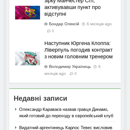
зірку Манчестер Сіті,
активувавши пункт про
відступні
Бондар Олексій
6 місяців ago
0
Наступник Юргена Клоппа:
Ліверпуль погодив контракт
з новим головним тренером
Володимир Українець
6
місяців ago
0
Недавні записи
Олександр Караваєв назвав гравця Динамо,
який готовий до переходу в європейський клуб
Видатний аргентинець Карлос Тевес висловив