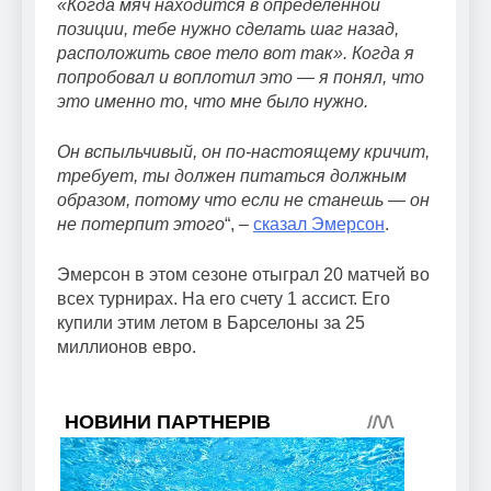
«Когда мяч находится в определенной
позиции, тебе нужно сделать шаг назад,
расположить свое тело вот так». Когда я
попробовал и воплотил это — я понял, что
это именно то, что мне было нужно.
Он вспыльчивый, он по-настоящему кричит,
требует, ты должен питаться должным
образом, потому что если не станешь — он
не потерпит этого
“, –
сказал Эмерсон
.
Эмерсон в этом сезоне отыграл 20 матчей во
всех турнирах. На его счету 1 ассист. Его
купили этим летом в Барселоны за 25
миллионов евро.