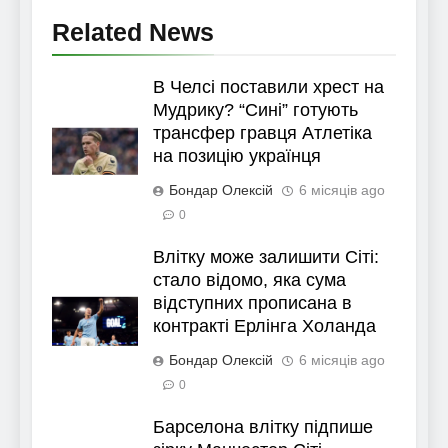
Related News
В Челсі поставили хрест на
Мудрику? “Сині” готують
трансфер гравця Атлетіка
на позицію українця
Бондар Олексій
6 місяців ago
0
Влітку може залишити Сіті:
стало відомо, яка сума
відступних прописана в
контракті Ерлінга Холанда
Бондар Олексій
6 місяців ago
0
Барселона влітку підпише