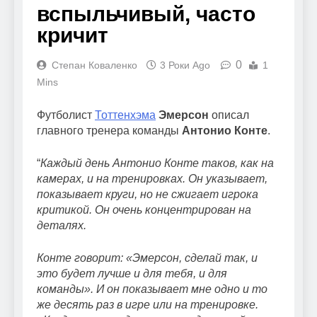
вспыльчивый, часто
кричит
0
Степан Коваленко
3 Роки Ago
1
Mins
Футболист
Тоттенхэма
Эмерсон
описал
главного тренера команды
Антонио Конте
.
“
Каждый день Антонио Конте таков, как на
камерах, и на тренировках. Он указывает,
показывает круги, но не сжигает игрока
критикой. Он очень концентрирован на
деталях.
Конте говорит: «Эмерсон, сделай так, и
это будет лучше и для тебя, и для
команды». И он показывает мне одно и то
же десять раз в игре или на тренировке.