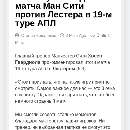
матча Ман Сити
против Лестера в 19-м
туре АПЛ
0
Степан Коваленко
3 Роки Ago
1
Mins
Главный тренер Манчестер Сити
Хосеп
Гвардиола
прокомментировал итоги матча
19-го тура АПЛ с
Лестером
(6:3).
«Стоит признать, что на такую игру приятно
смотреть. Самое важное для нас — это 3 очка
в копилку. Однако стоит признать, что это был
немного странный матч.
Мы смогли создать столько моментов
благодаря мастерству наших игроков. Ни
тренер, ни выбранная тактика не смогут это