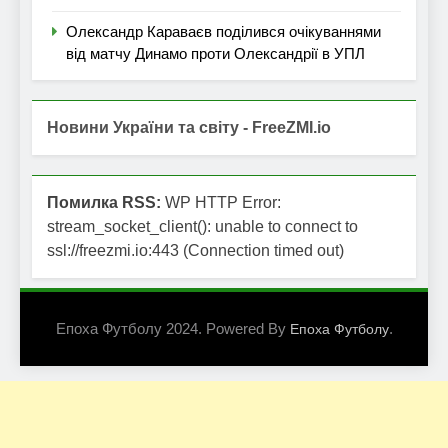
Олександр Караваєв поділився очікуваннями
від матчу Динамо проти Олександрії в УПЛ
Новини України та світу - FreeZMI.io
Помилка RSS:
WP HTTP Error:
stream_socket_client(): unable to connect to
ssl://freezmi.io:443 (Connection timed out)
Епоха Футболу 2024. Powered By
.
Епоха Футболу