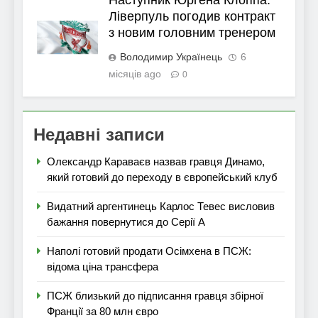
Наступник Юргена Клоппа:
Ліверпуль погодив контракт
з новим головним тренером
Володимир Українець
6
місяців ago
0
Недавні записи
Олександр Караваєв назвав гравця Динамо,
який готовий до переходу в європейський клуб
Видатний аргентинець Карлос Тевес висловив
бажання повернутися до Серії А
Наполі готовий продати Осімхена в ПСЖ:
відома ціна трансфера
ПСЖ близький до підписання гравця збірної
Франції за 80 млн євро