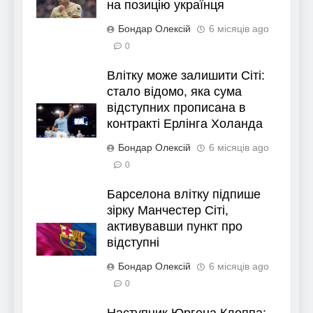
на позицію українця
Бондар Олексій
6 місяців ago
0
Влітку може залишити Сіті:
стало відомо, яка сума
відступних прописана в
контракті Ерлінга Холанда
Бондар Олексій
6 місяців ago
0
Барселона влітку підпише
зірку Манчестер Сіті,
активувавши пункт про
відступні
Бондар Олексій
6 місяців ago
0