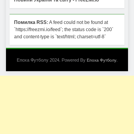
Помилка RSS:
A feed could not be found at
`https://freezmi.io/feed`; the status code is `200`
and content-type is `text/html; charset=utf-8`
Епоха Футболу 2024. Powered By
.
Епоха Футболу