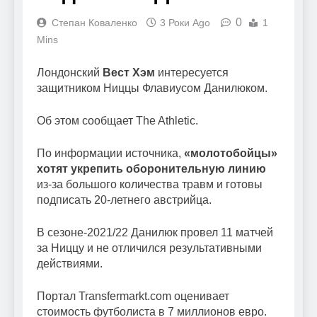
0
Степан Коваленко
3 Роки Ago
1
Mins
Лондонский
Вест Хэм
интересуется
защитником Ниццы Флавиусом Данилюком.
Об этом сообщает The Athletic.
По информации источника,
«молотобойцы»
хотят укрепить оборонительную линию
из-за большого количества травм и готовы
подписать 20-летнего австрийца.
В сезоне-2021/22 Данилюк провел 11 матчей
за Ниццу и не отличился результативными
действиями.
Портал Transfermarkt.com оценивает
стоимость футболиста в 7 миллионов евро.