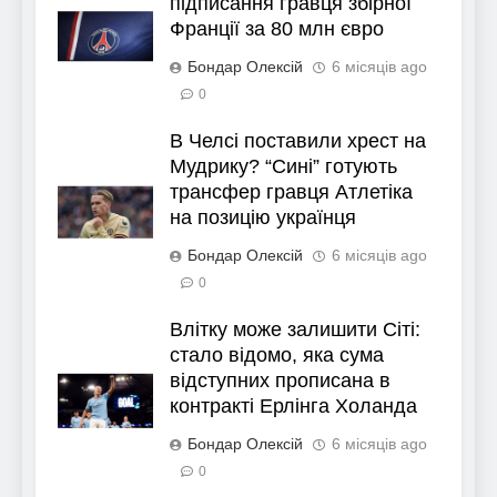
підписання гравця збірної
Франції за 80 млн євро
Бондар Олексій
6 місяців ago
0
В Челсі поставили хрест на
Мудрику? “Сині” готують
трансфер гравця Атлетіка
на позицію українця
Бондар Олексій
6 місяців ago
0
Влітку може залишити Сіті:
стало відомо, яка сума
відступних прописана в
контракті Ерлінга Холанда
Бондар Олексій
6 місяців ago
0