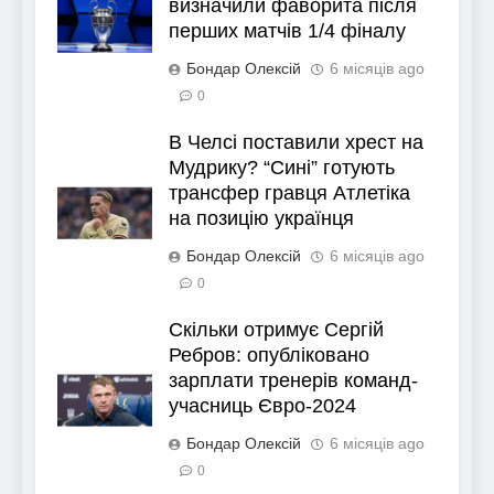
визначили фаворита після
перших матчів 1/4 фіналу
Бондар Олексій
6 місяців ago
0
В Челсі поставили хрест на
Мудрику? “Сині” готують
трансфер гравця Атлетіка
на позицію українця
Бондар Олексій
6 місяців ago
0
Скільки отримує Сергій
Ребров: опубліковано
зарплати тренерів команд-
учасниць Євро-2024
Бондар Олексій
6 місяців ago
0