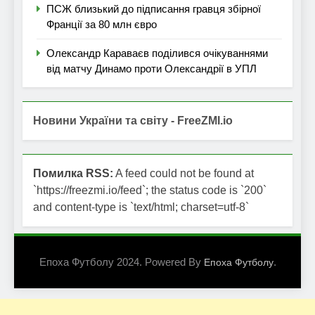
ПСЖ близький до підписання гравця збірної
Франції за 80 млн євро
Олександр Караваєв поділився очікуваннями
від матчу Динамо проти Олександрії в УПЛ
Новини України та світу - FreeZMI.io
Помилка RSS:
A feed could not be found at
`https://freezmi.io/feed`; the status code is `200`
and content-type is `text/html; charset=utf-8`
Епоха Футболу 2024. Powered By
.
Епоха Футболу