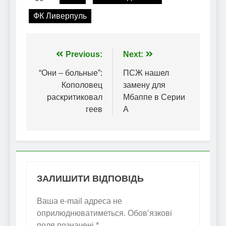
ФК Ливерпуль
Навігація
Previous:
Next:
записів
“Они – больные”:
ПСЖ нашел
Кополовец
замену для
раскритиковал
Мбаппе в Серии
геев
А
ЗАЛИШИТИ ВІДПОВІДЬ
Ваша e-mail адреса не
оприлюднюватиметься.
Обов’язкові
поля позначені
*