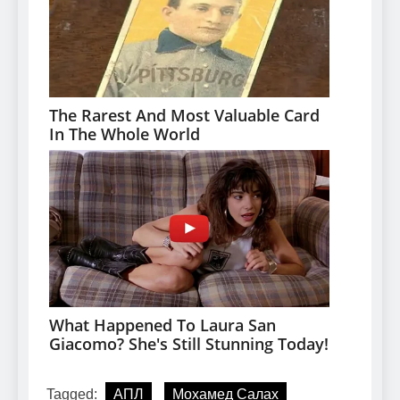
Tagged:
АПЛ
Мохамед Салах