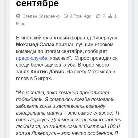
сентябре
0
Степан Коваленко
3 Роки Ago
1
Mins
Египетский фланговый форвард Ливерпуля
Мохамед Салах
признан лучшим игроком
команды по итогам сентября, сообщает
пресс-служба
“красных”. Опрос проводился
среди болельщиков клуба. Второе место
занял
Кертис Дэвис
. На счету Мохамеда 6
голов в 5 играх.
“
Я счастлив, пока команда продолжает
побеждать.
Я стараюсь всегда помогать,
забивать голы и заставлять команду
выигрывать матчи – это самое главное. Я
очень горжусь. Для меня очень важно забить
любой гол, но забить самый быстрый 100-й
гол за Ливерпуль – это нечто особенное. Я