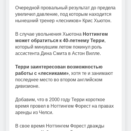
Очередной провальный результат до предела
увеличил давление, под которым находится
нынешний тренер «лесников» Крис Хьютон.
В случае увольнения Хьютона
Ноттингем
может обратиться к 40-летнему Терри
,
который минувшим летом покинул роль
ассистента Дина Смита в Астон Вилле.
Терри заинтересован возможностью
работы с «лесниками»
, хотя те и занимают
последнее место во втором английском
дивизионе.
Добавим, что в 2000 году Терри короткое
время провел в Ноттингем Форест на правах
аренды из Челси.
В свое время Ноттингем Форест дважды