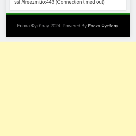
ssl://freezmi.io:443 (Connection timed out)
Епоха Футболу 2024. Powered By
.
Епоха Футболу