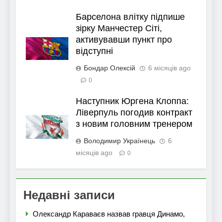
Барселона влітку підпише
зірку Манчестер Сіті,
активувавши пункт про
відступні
Бондар Олексій
6 місяців ago
0
Наступник Юргена Клоппа:
Ліверпуль погодив контракт
з новим головним тренером
Володимир Українець
6
місяців ago
0
Недавні записи
Олександр Караваєв назвав гравця Динамо,