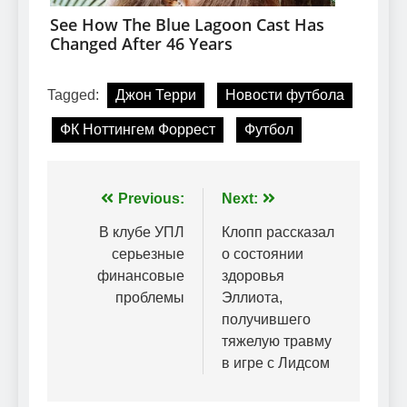
Tagged:
Джон Терри
Новости футбола
ФК Ноттингем Форрест
Футбол
Навігація
Previous:
Next:
записів
В клубе УПЛ
Клопп рассказал
серьезные
о состоянии
финансовые
здоровья
проблемы
Эллиота,
получившего
тяжелую травму
в игре с Лидсом