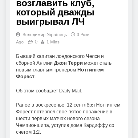
возглавить клуб,
который дважды
выигрывал ЛЧ
Володимир Українець
3 Роки
0
Ago
1 Mins
Бывший капитан лондонского Челси и
сборной Англии
Джон Терри
может стать
новым главным тренером
Ноттингем
Форест
.
Об этом сообщает Daily Mail.
Ранее в воскресенье, 12 сентября Ноттингем
Форест потерпел свое пятое поражение в
шести первых матчах нового сезона
Чемпионшипа, уступив дома Кардиффу со
счетом 1:2.