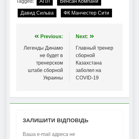
Tagged:
АПЛ
Венсан Компани
Давид Сильва
ФК Манчестер Сити
Навігація
Previous:
Next:
записів
Легенды Динамо
Главный тренер
не будет в
сборной
тренерском
Казахстана
штабе сборной
заболел на
Украины
COVID-19
ЗАЛИШИТИ ВІДПОВІДЬ
Ваша e-mail адреса не