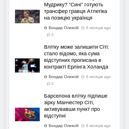
Мудрику? “Сині” готують
трансфер гравця Атлетіка
на позицію українця
Бондар Олексій
6 місяців ago
0
Влітку може залишити Сіті:
стало відомо, яка сума
відступних прописана в
контракті Ерлінга Холанда
Бондар Олексій
6 місяців ago
0
Барселона влітку підпише
зірку Манчестер Сіті,
активувавши пункт про
відступні
Бондар Олексій
6 місяців ago