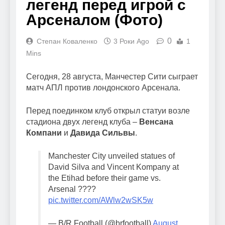
легенд перед игрой с
Арсеналом (Фото)
0
Степан Коваленко
3 Роки Ago
1
Mins
Сегодня, 28 августа, Манчестер Сити сыграет
матч АПЛ против лондонского Арсенала.
Перед поединком клуб открыл статуи возле
стадиона двух легенд клуба –
Венсана
Компани
и
Давида Сильвы
.
Manchester City unveiled statues of
David Silva and Vincent Kompany at
the Etihad before their game vs.
Arsenal ????
pic.twitter.com/AWlw2wSK5w
— B/R Football (@brfootball)
August