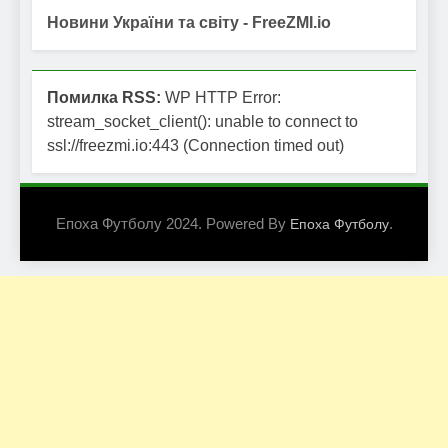
Новини України та світу - FreeZMI.io
Помилка RSS:
WP HTTP Error:
stream_socket_client(): unable to connect to
ssl://freezmi.io:443 (Connection timed out)
Епоха Футболу 2024. Powered By
.
Епоха Футболу