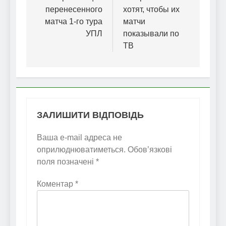
перенесенного
хотят, чтобы их
матча 1-го тура
матчи
УПЛ
показывали по
ТВ
ЗАЛИШИТИ ВІДПОВІДЬ
Ваша e-mail адреса не
оприлюднюватиметься.
Обов’язкові
поля позначені
*
Коментар
*