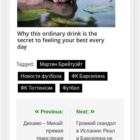
Tagged:
Мартин Брейтуэйт
Новости футбола
ФК Барселона
ФК Тоттенхэм
Футбол
Навігація
Previous:
Next:
записів
Динамо – Минай:
Громкий скандал
прямая
в Испании: Реал
трансляция
и Барселона не