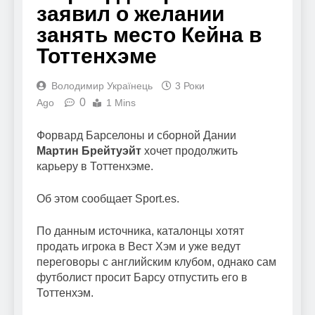
заявил о желании
занять место Кейна в
Тоттенхэме
Володимир Українець
3 Роки
0
Ago
1 Mins
Форвард Барселоны и сборной Дании
Мартин Брейтуэйт
хочет продолжить
карьеру в Тоттенхэме.
Об этом сообщает Sport.es.
По данным источника, каталонцы хотят
продать игрока в Вест Хэм и уже ведут
переговоры с английским клубом, однако сам
футболист просит Барсу отпустить его в
Тоттенхэм.