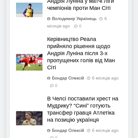
Андрія Луніна у матчі Ліги
чемпіонів проти Ман Сіті
Володимир Українець
6
місяців ago
0
Керівництво Реала
прийняло рішення щодо
Андрія Луніна після 3-х
пропущених голів від Ман
Сіті
Бондар Олексій
6 місяців ago
0
В Челсі поставили хрест на
Мудрику? “Сині” готують
трансфер гравця Атлетіка
на позицію українця
Бондар Олексій
6 місяців ago
0