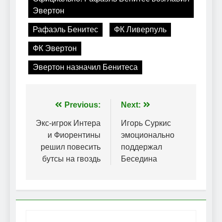
Эвертон
Рафаэль Бенитес
ФК Ливерпуль
ФК Эвертон
Эвертон назначил Бенитеса
Навігація
Previous:
Next:
записів
Экс-игрок Интера
Игорь Суркис
и Фиорентины
эмоционально
решил повесить
поддержал
бутсы на гвоздь
Беседина