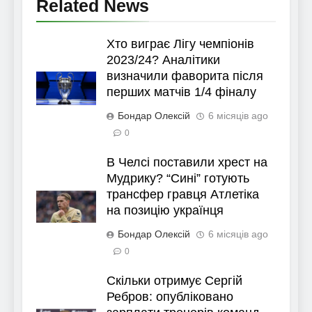
Related News
Хто виграє Лігу чемпіонів
2023/24? Аналітики
визначили фаворита після
перших матчів 1/4 фіналу
Бондар Олексій
6 місяців ago
0
В Челсі поставили хрест на
Мудрику? “Сині” готують
трансфер гравця Атлетіка
на позицію українця
Бондар Олексій
6 місяців ago
0
Скільки отримує Сергій
Ребров: опубліковано