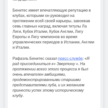
Бенитес имеет впечатляющую репутацию в
клубах, которыми он руководил на
протяжении всей своей карьеры, завоевав
семь главных наград, включая титулы Ла
Лиги, Кубок Италии, Кубок Англии, Лигу
Европы и Лигу чемпионов во время
управленческих периодов в Испании, Англии
и Италии.
Рафаэль Бенитес сказал
пресс-службе
: «
Я
рад присоединиться к« Эвертону ».
На
протяжении всего этого процесса я был
очень впечатлен амбициями,
продемонстрированными старшими
представителями луба, и их желанием
принести успех этому историческому
клубу
.