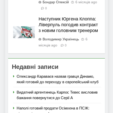
Бондар Олексій
6 місяців ago
0
Наступник Юргена Клоппа:
Ліверпуль погодив контракт
з новим головним тренером
Володимир Українець
6
місяців ago
0
Недавні записи
Олександр Караваєв назвав гравця Динамо,
який готовий до переходу в європейський клуб
Видатний аргентинець Карлос Тевес висловив
бажання повернутися до Серії А
Наполі готовий продати Осімхена в ПСЖ: