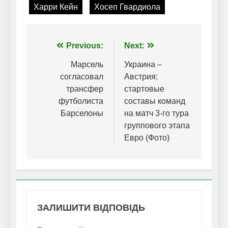
Харри Кейн
Хосеп Гвардиола
Навігація
Previous:
Next:
записів
Марсель
Украина –
согласовал
Австрия:
трансфер
стартовые
футболиста
составы команд
Барселоны
на матч 3-го тура
группового этапа
Евро (Фото)
ЗАЛИШИТИ ВІДПОВІДЬ