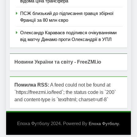
відома ціна трансфера
ПСЖ близький до підписання гравця збірної
Франції за 80 млн євро
Олександр Караваєв поділився очікуваннями
від матчу Динамо проти Олександрії в УПЛ
Новини України та світу - FreeZMI.io
Помилка RSS:
A feed could not be found at
`https://freezmi.io/feed`; the status code is `200`
and content-type is `text/html; charset=utf-8`
Епоха Футболу 2024. Powered By
.
Епоха Футболу