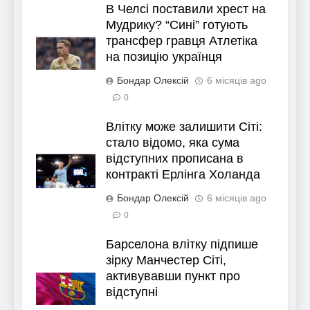
В Челсі поставили хрест на
Мудрику? “Сині” готують
трансфер гравця Атлетіка
на позицію українця
Бондар Олексій
6 місяців ago
0
Влітку може залишити Сіті:
стало відомо, яка сума
відступних прописана в
контракті Ерлінга Холанда
Бондар Олексій
6 місяців ago
0
Барселона влітку підпише
зірку Манчестер Сіті,
активувавши пункт про
відступні