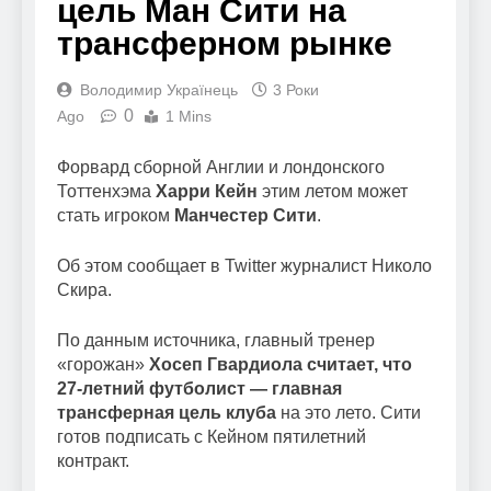
цель Ман Сити на
трансферном рынке
Володимир Українець
3 Роки
0
Ago
1 Mins
Форвард сборной Англии и лондонского
Тоттенхэма
Харри Кейн
этим летом может
стать игроком
Манчестер Сити
.
Об этом сообщает в Twitter журналист Николо
Скира.
По данным источника, главный тренер
«горожан»
Хосеп Гвардиола считает, что
27-летний футболист — главная
трансферная цель клуба
на это лето. Сити
готов подписать с Кейном пятилетний
контракт.