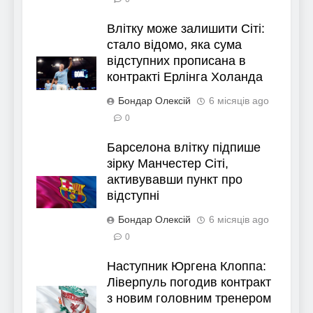
Влітку може залишити Сіті:
стало відомо, яка сума
відступних прописана в
контракті Ерлінга Холанда
Бондар Олексій
6 місяців ago
0
Барселона влітку підпише
зірку Манчестер Сіті,
активувавши пункт про
відступні
Бондар Олексій
6 місяців ago
0
Наступник Юргена Клоппа:
Ліверпуль погодив контракт
з новим головним тренером