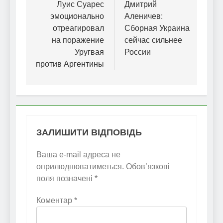
записів
Луис Суарес
Дмитрий
эмоционально
Аленичев:
отреагировал
Сборная Украина
на поражение
сейчас сильнее
Уругвая
России
против Аргентины
ЗАЛИШИТИ ВІДПОВІДЬ
Ваша e-mail адреса не
оприлюднюватиметься.
Обов’язкові
поля позначені
*
Коментар
*