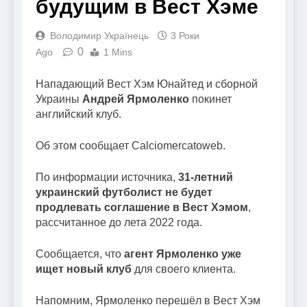
будущим в Вест Хэме
Володимир Українець
3 Роки
0
Ago
1 Mins
Нападающий Вест Хэм Юнайтед и сборной
Украины
Андрей Ярмоленко
покинет
английский клуб.
Об этом сообщает Calciomercatoweb.
По информации источника,
31-летний
украинский футболист не будет
продлевать соглашение в Вест Хэмом
,
рассчитанное до лета 2022 года.
Сообщается, что
агент Ярмоленко уже
ищет новый клуб
для своего клиента.
Напомним, Ярмоленко перешёл в Вест Хэм