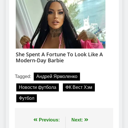
Tagged:
Андрей Ярмоленко
Новости футбола
ФК Вест Хэм
Футбол
Навігація
Previous:
Next: