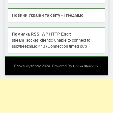
Новини України та світу - FreeZMI.io
Помилка RSS:
WP HTTP Error:
stream_socket_client(): unable to connect to
ssl://freezmi.io:443 (Connection timed out)
Епоха Футболу 2024. Powered By
.
Епоха Футболу