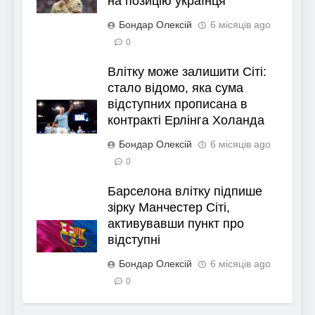
на позицію українця
Бондар Олексій
6 місяців ago
0
Влітку може залишити Сіті:
стало відомо, яка сума
відступних прописана в
контракті Ерлінга Холанда
Бондар Олексій
6 місяців ago
0
Барселона влітку підпише
зірку Манчестер Сіті,
активувавши пункт про
відступні
Бондар Олексій
6 місяців ago
0