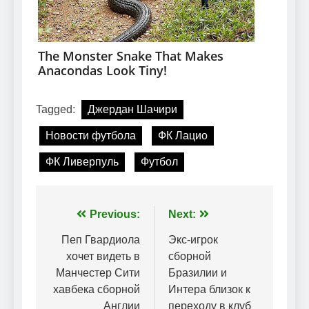
Tagged:
Джердан Шачири
Новости футбола
ФК Лацио
ФК Ливерпуль
Футбол
Навігація
Previous:
Next:
записів
Пеп Гвардиола
Экс-игрок
хочет видеть в
сборной
Манчестер Сити
Бразилии и
хавбека сборной
Интера близок к
Англии
переходу в клуб