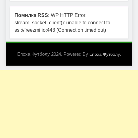
Помилка RSS:
WP HTTP Error:
stream_socket_client(): unable to connect to
ssl://freezmi.io:443 (Connection timed out)
Епоха Футболу 2024. Powered By
.
Епоха Футболу