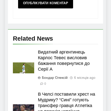
Related News
Видатний аргентинець
Карлос Тевес висловив
бажання повернутися до
Серії А
Бондар Олексій
6 місяців ago
0
В Челсі поставили хрест на
Мудрику? “Сині” готують
трансфер гравця Атлетіка