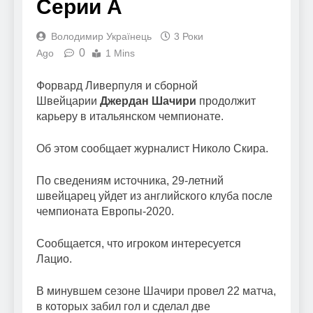
Серии А
Володимир Українець
3 Роки
0
Ago
1 Mins
Форвард Ливерпуля и сборной
Швейцарии
Джердан Шачири
продолжит
карьеру в итальянском чемпионате.
Об этом сообщает журналист Николо Скира.
По сведениям источника, 29-летний
швейцарец уйдет из английского клуба после
чемпионата Европы-2020.
Сообщается, что игроком интересуется
Лацио.
В минувшем сезоне Шачири провел 22 матча,
в которых забил гол и сделал две