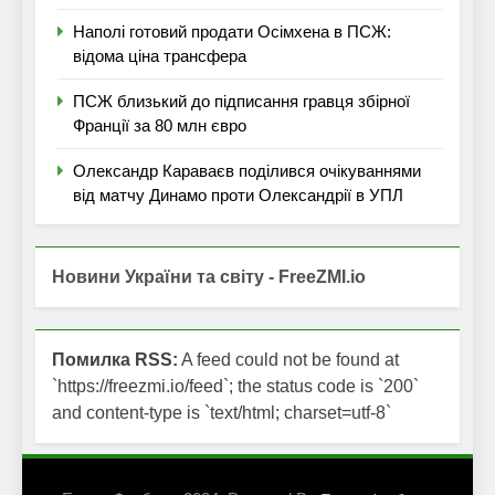
Наполі готовий продати Осімхена в ПСЖ:
відома ціна трансфера
ПСЖ близький до підписання гравця збірної
Франції за 80 млн євро
Олександр Караваєв поділився очікуваннями
від матчу Динамо проти Олександрії в УПЛ
Новини України та світу - FreeZMI.io
Помилка RSS:
A feed could not be found at
`https://freezmi.io/feed`; the status code is `200`
and content-type is `text/html; charset=utf-8`