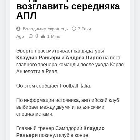
возглавить середняка
АПЛ
Володимир Українець
3 Роки
0
Ago
1 Mins
Эвертон рассматривает кандидатуры
Клаудио Раньери
и
Андреа Пирло
на пост
главного тренера команды после ухода Карло
Анчелотти в Реал.
Об этом сообщает Football Italia.
По информации источника, английский клуб
выбирает между двумя итальянскими
специалистами.
Главный тренер Сампдории
Клаудио
Раньери
покинул клуб в конце