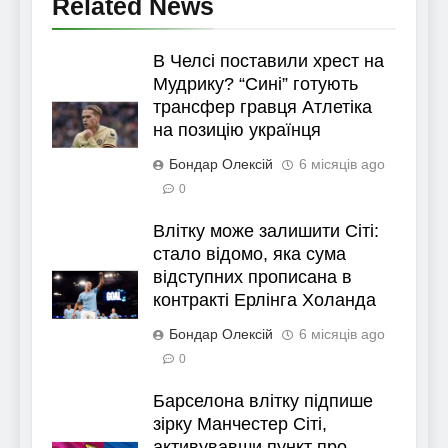
Related News
В Челсі поставили хрест на
Мудрику? “Сині” готують
трансфер гравця Атлетіка
на позицію українця
Бондар Олексій
6 місяців ago
0
Влітку може залишити Сіті:
стало відомо, яка сума
відступних прописана в
контракті Ерлінга Холанда
Бондар Олексій
6 місяців ago
0
Барселона влітку підпише
зірку Манчестер Сіті,
активувавши пункт про