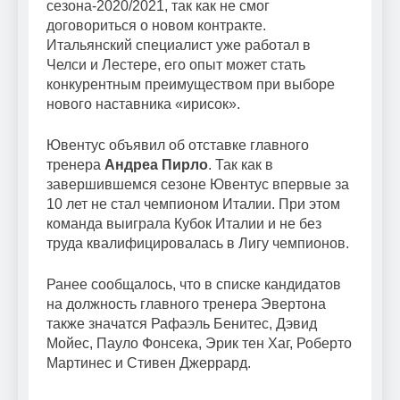
сезона-2020/2021, так как не смог
договориться о новом контракте.
Итальянский специалист уже работал в
Челси и Лестере, его опыт может стать
конкурентным преимуществом при выборе
нового наставника «ирисок».
Ювентус объявил об отставке главного
тренера
Андреа Пирло
. Так как в
завершившемся сезоне Ювентус впервые за
10 лет не стал чемпионом Италии. При этом
команда выиграла Кубок Италии и не без
труда квалифицировалась в Лигу чемпионов.
Ранее сообщалось, что в списке кандидатов
на должность главного тренера Эвертона
также значатся Рафаэль Бенитес, Дэвид
Мойес, Пауло Фонсека, Эрик тен Хаг, Роберто
Мартинес и Стивен Джеррард.