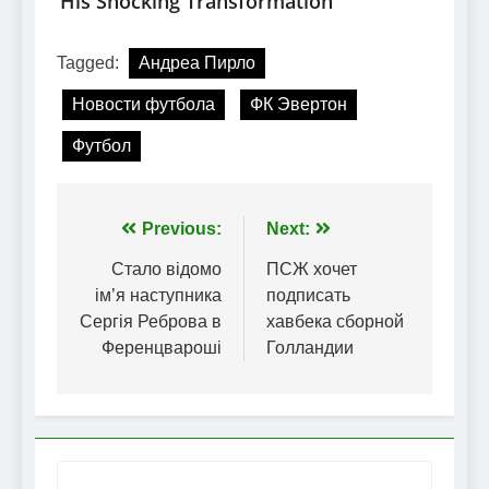
Tagged:
Андреа Пирло
Новости футбола
ФК Эвертон
Футбол
Навігація
Previous:
Next:
записів
Стало відомо
ПСЖ хочет
ім’я наступника
подписать
Сергія Реброва в
хавбека сборной
Ференцвароші
Голландии