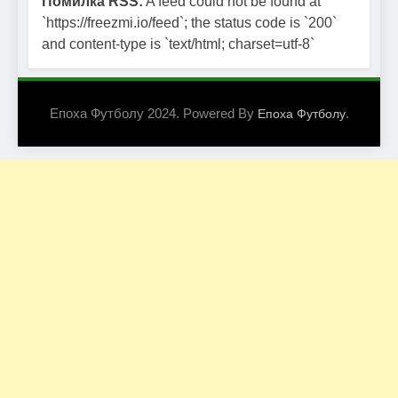
Помилка RSS:
A feed could not be found at
`https://freezmi.io/feed`; the status code is `200`
and content-type is `text/html; charset=utf-8`
Епоха Футболу 2024. Powered By
.
Епоха Футболу