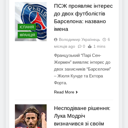
ПСЖ проявляє інтерес
до двох футболістів
Барселона: названо
ІСПАНІЯ
імена
ФРАНЦІЯ
Володимир Українець
6
місяців ago
0
1 mins
Французький “Парі Сен-
Жермен” виявляє інтерес до
двох захисників “Барселони”
– Жюля Кунде та Ектора
Форта.
Read More
Несподіване рішення:
Лука Модріч
визначився зі своїм