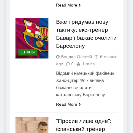
Read More
Вже придумав нову
тактику: екс-тренер
Баварії бажає очолити
Барселону
ІСПАНІЯ
Бондар Олексій
6 місяців
ago
0
1 mins
Відомий німецький фахівець
Ханс-Дітер Флік виявив
бажання очолити
каталонську Барселону.
Read More
“Просив лише одне”:
іспанський тренер