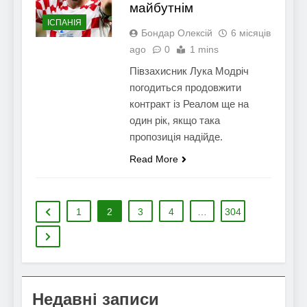
майбутнім
ІСПАНІЯ
Бондар Олексій
6 місяців
ago
0
1 mins
Півзахисник Лука Модріч
погодиться продовжити
контракт із Реалом ще на
один рік, якщо така
пропозиція надійде.
Read More
1
2
3
4
…
304
Недавні записи