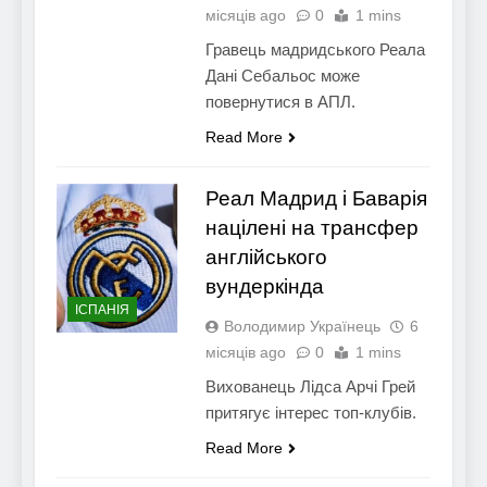
місяців ago
0
1 mins
Гравець мадридського Реала
Дані Себальос може
повернутися в АПЛ.
Read More
Реал Мадрид і Баварія
націлені на трансфер
англійського
вундеркінда
ІСПАНІЯ
Володимир Українець
6
місяців ago
0
1 mins
Вихованець Лідса Арчі Грей
притягує інтерес топ-клубів.
Read More