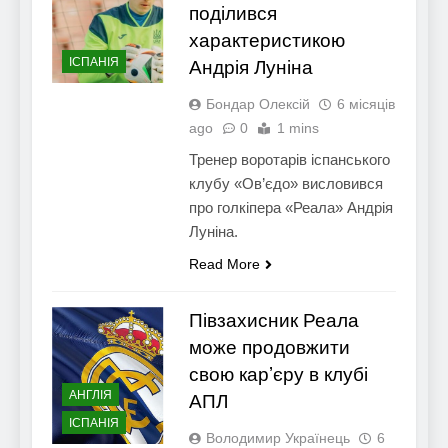
поділився
характеристикою
ІСПАНІЯ
Андрія Луніна
Бондар Олексій
6 місяців
ago
0
1 mins
Тренер воротарів іспанського
клубу «Ов’єдо» висловився
про голкіпера «Реала» Андрія
Луніна.
Read More
Півзахисник Реала
може продовжити
свою карʼєру в клубі
АНГЛІЯ
АПЛ
ІСПАНІЯ
Володимир Українець
6