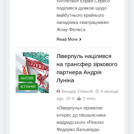
«Атлетіко» Енріке Сересо
поділився думкою щодо
майбутнього крайнього
нападника «матрацників»
Жоау Фелікса.
Read More
Ліверпуль націлився
на трансфер зіркового
партнера Андрія
АНГЛІЯ
Луніна
ІСПАНІЯ
Бондар Олексій
6 місяців
ago
0
1 mins
«Ліверпуль» проявляє
інтерес до півзахисника
мадридського «Реала»
Федеріко Вальверде.