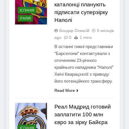
каталонці планують
ІСПАНІЯ
підписати суперзірку
ІТАЛІЯ
Наполі
Бондар Олексій
6 місяців
ago
0
1 mins
В останні тижні представники
“Барселони” контактували з
оточенням 23-річного
крайнього нападника “Наполі”
Хвічі Кварацхелії з приводу
його потенційного трансферу.
Read More
Реал Мадрид готовий
заплатити 100 млн
євро за зірку Байєра
ІСПАНІЯ