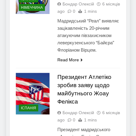
Бондар Олексій
6 місяців
НІМЕЧЧИНА
ago
0
1 mins
Мадридський “Реал” виявляє
зацікавленість 20-річним
атакуючим півзахисником
леверкузенського “Байєра”
Флоріаном Вірцем.
Read More
Президент Атлетіко
зробив заяву щодо
майбутнього Жоау
Фелікса
ІСПАНІЯ
Бондар Олексій
6 місяців
ago
0
1 mins
Президент мадридського