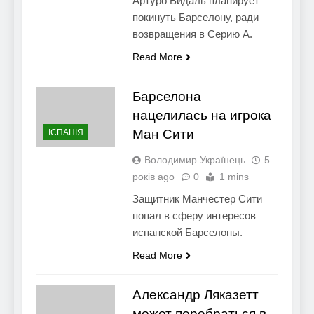
Артуро Видаль планирует
покинуть Барселону, ради
возвращения в Серию А.
Read More
Барселона
нацелилась на игрока
Ман Сити
ІСПАНІЯ
Володимир Українець
5
років ago
0
1 mins
Защитник Манчестер Сити
попал в сферу интересов
испанской Барселоны.
Read More
Александр Ляказетт
может перебраться в