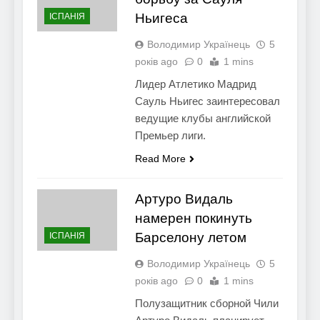
Ньигеса
ІСПАНІЯ
Володимир Українець
5
років ago
0
1 mins
Лидер Атлетико Мадрид
Сауль Ньигес заинтересовал
ведущие клубы английской
Премьер лиги.
Read More
Артуро Видаль
намерен покинуть
Барселону летом
ІСПАНІЯ
Володимир Українець
5
років ago
0
1 mins
Полузащитник сборной Чили