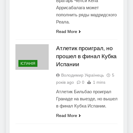
Вратарь Челси Кепа
Аррисабалага может
пополнить ряды мадридского
Реала.
Read More
Атлетик проиграл, но
прошел в финал Кубка
Испании
ІСПАНІЯ
Володимир Українець
5
років ago
0
1 mins
Атлетик Бильбао проиграл
Гранаде на выезде, но вышел
в финал Кубка Испании.
Read More