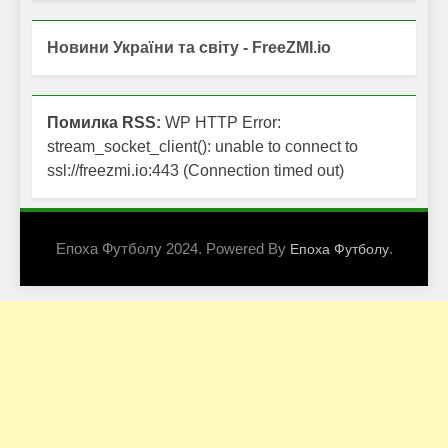
Новини України та світу - FreeZMI.io
Помилка RSS:
WP HTTP Error:
stream_socket_client(): unable to connect to
ssl://freezmi.io:443 (Connection timed out)
Епоха Футболу 2024. Powered By
.
Епоха Футболу