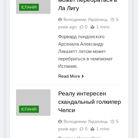
Ла Лигу
ІСПАНІЯ
Володимир Українець
5
років ago
0
1 mins
Форвард лондонского
Арсенала Александр
Ляказетт летом может
перебраться в чемпионат
Испании.
Read More
Реалу интересен
скандальный голкипер
Челси
ІСПАНІЯ
Володимир Українець
5
років ago
0
1 mins