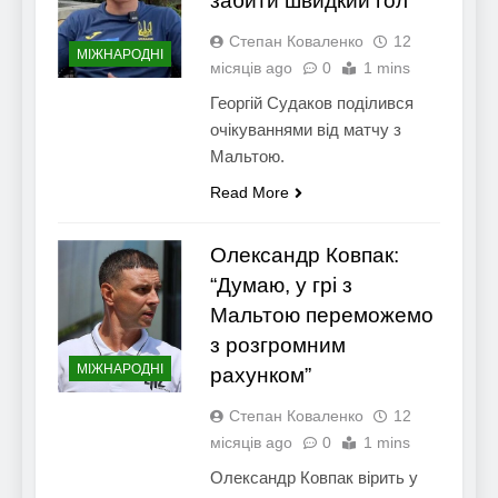
забити швидкий гол”
Степан Коваленко
12
МІЖНАРОДНІ
місяців ago
0
1 mins
Георгій Судаков поділився
очікуваннями від матчу з
Мальтою.
Read More
Олександр Ковпак:
“Думаю, у грі з
Мальтою переможемо
з розгромним
МІЖНАРОДНІ
рахунком”
Степан Коваленко
12
місяців ago
0
1 mins
Олександр Ковпак вірить у