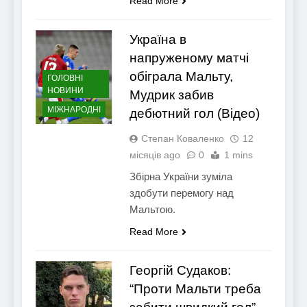
Read More
Україна в
напруженому матчі
обіграла Мальту,
ГОЛОВНІ
НОВИНИ
Мудрик забив
МІЖНАРОДНІ
дебютний гол (Відео)
Степан Коваленко
12
місяців ago
0
1 mins
Збірна України зуміла
здобути перемогу над
Мальтою.
Read More
Георгій Судаков:
“Проти Мальти треба