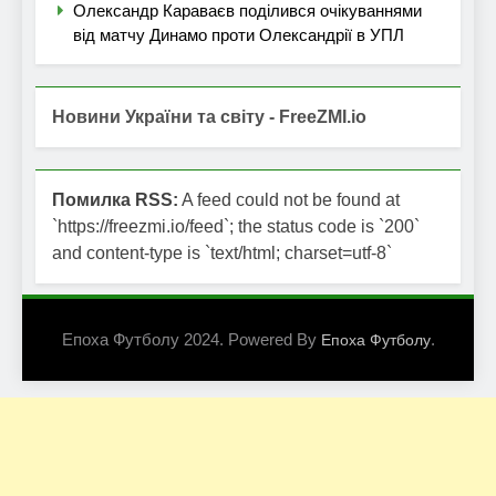
Олександр Караваєв поділився очікуваннями
від матчу Динамо проти Олександрії в УПЛ
Новини України та світу - FreeZMI.io
Помилка RSS:
A feed could not be found at
`https://freezmi.io/feed`; the status code is `200`
and content-type is `text/html; charset=utf-8`
Епоха Футболу 2024. Powered By
.
Епоха Футболу