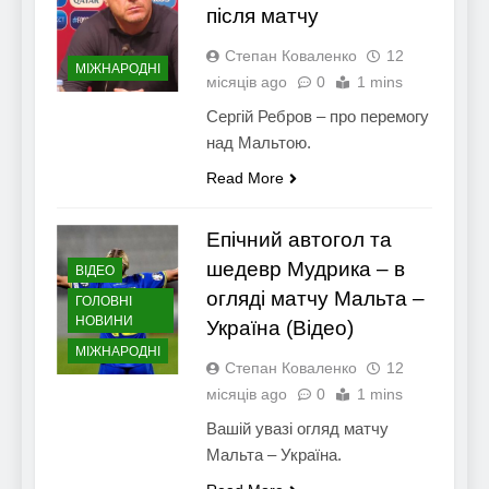
після матчу
Степан Коваленко
12
МІЖНАРОДНІ
місяців ago
0
1 mins
Сергій Ребров – про перемогу
над Мальтою.
Read More
Епічний автогол та
шедевр Мудрика – в
ВІДЕО
огляді матчу Мальта –
ГОЛОВНІ
НОВИНИ
Україна (Відео)
МІЖНАРОДНІ
Степан Коваленко
12
місяців ago
0
1 mins
Вашій увазі огляд матчу
Мальта – Україна.