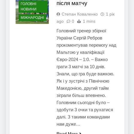
після матчу
ГОЛОВНІ
НОВИНИ
Степан Коваленко
1 рік
МІЖНАРОДНІ
ago
0
1 mins
Головний тренер збірної
України Сергій Ребров
прокоментував перемогу над
Мальтою у кваліфікації
Євро-2024 – 1:0. – Важко
грати 3 матчі за 10 днів.
Знали, що гра буде важкою.
Як і у зустрічі з Північною
Македонією, другий тайм
зіграли більш впевнено.
Головним сьогодні було –
здобути 3 очки та рухатися
далі. З такими командами
нам дуже…
Read More