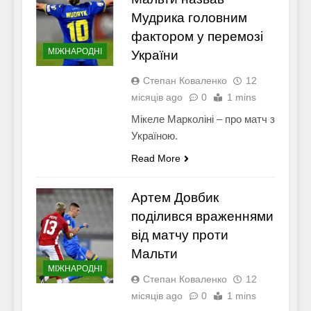
Мудрика головним
фактором у перемозі
МІЖНАРОДНІ
України
Степан Коваленко
12
місяців ago
0
1 mins
Мікеле Марколіні – про матч з
Україною.
Read More
Артем Довбик
поділився враженнями
від матчу проти
Мальти
МІЖНАРОДНІ
Степан Коваленко
12
місяців ago
0
1 mins