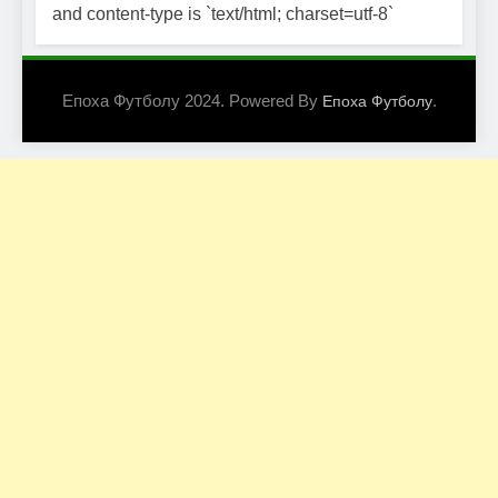
and content-type is `text/html; charset=utf-8`
Епоха Футболу 2024. Powered By
.
Епоха Футболу