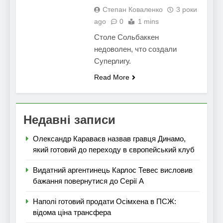
Степан Коваленко
3 роки
ago
0
1 mins
Столе Сольбаккен
недоволен, что создали
Суперлигу.
Read More
Недавні записи
Олександр Караваєв назвав гравця Динамо,
який готовий до переходу в європейський клуб
Видатний аргентинець Карлос Тевес висловив
бажання повернутися до Серії А
Наполі готовий продати Осімхена в ПСЖ:
відома ціна трансфера