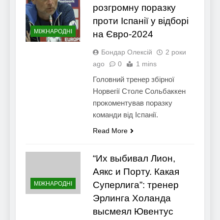
розгромну поразку
проти Іспанії у відборі
МІЖНАРОДНІ
на Євро-2024
Бондар Олексій
2 роки
ago
0
1 mins
Головний тренер збірної
Норвегії Столе Сольбаккен
прокоментував поразку
команди від Іспанії.
Read More
“Их выбивал Лион,
Аякс и Порту. Какая
Суперлига”: тренер
МІЖНАРОДНІ
Эрлинга Холанда
высмеял Ювентус