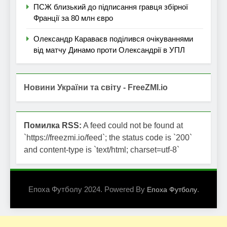
ПСЖ близький до підписання гравця збірної
Франції за 80 млн євро
Олександр Караваєв поділився очікуваннями
від матчу Динамо проти Олександрії в УПЛ
Новини України та світу - FreeZMI.io
Помилка RSS:
A feed could not be found at
`https://freezmi.io/feed`; the status code is `200`
and content-type is `text/html; charset=utf-8`
Епоха Футболу 2024. Powered By
.
Епоха Футболу