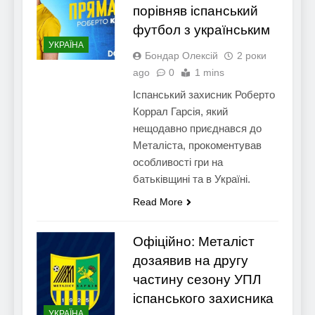
порівняв іспанський
футбол з українським
УКРАЇНА
Бондар Олексій
2 роки
ago
0
1 mins
Іспанський захисник Роберто
Коррал Гарсія, який
нещодавно приєднався до
Металіста, прокоментував
особливості гри на
батьківщині та в Україні.
Read More
Офіційно: Металіст
дозаявив на другу
частину сезону УПЛ
іспанського захисника
УКРАЇНА