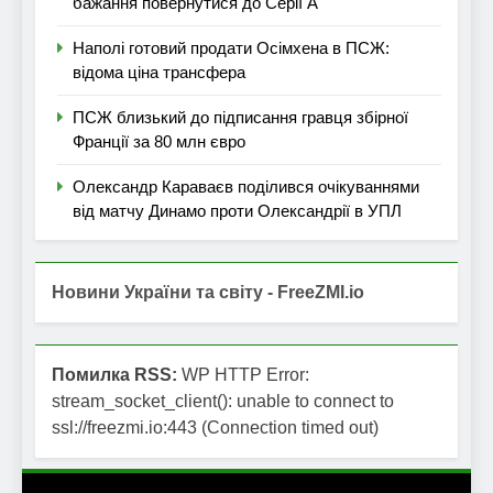
бажання повернутися до Серії А
Наполі готовий продати Осімхена в ПСЖ:
відома ціна трансфера
ПСЖ близький до підписання гравця збірної
Франції за 80 млн євро
Олександр Караваєв поділився очікуваннями
від матчу Динамо проти Олександрії в УПЛ
Новини України та світу - FreeZMI.io
Помилка RSS:
WP HTTP Error:
stream_socket_client(): unable to connect to
ssl://freezmi.io:443 (Connection timed out)