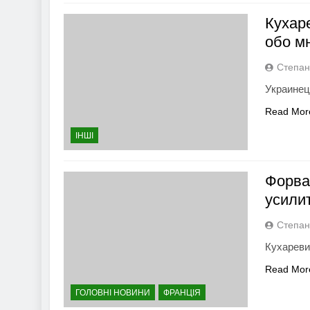
Кухар
обо м
Степан
Украинец
Read Mor
ІНШІ
Форва
усили
Степан
Кухареви
Read Mor
ГОЛОВНІ НОВИНИ
ФРАНЦІЯ