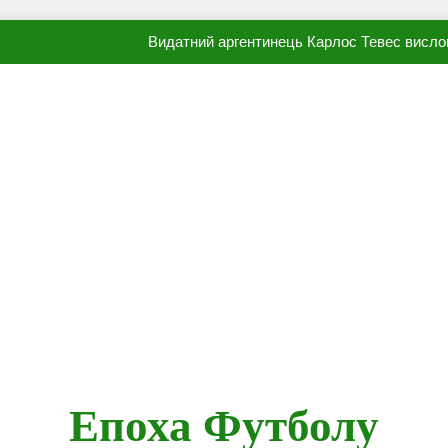
Видатний аргентинець Карлос Тевес висло
Наполі готовий продати Осі
ПСЖ близький до підписання гр
Олександр Караваєв назвав гравця Динамо, який готов
Видатний аргентинець Карлос Тевес висло
Наполі готовий продати Осі
ПСЖ близький до підписання гр
Епоха Футболу