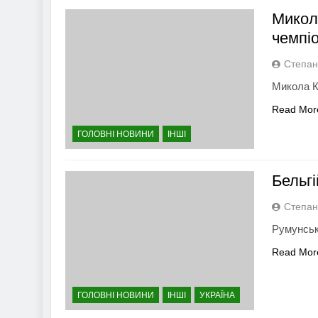
Микол
чемпіо
Степан
Микола К
Read Mor
ГОЛОВНІ НОВИНИ
ІНШІ
Бельгі
Степан
Румунськ
Read Mor
ГОЛОВНІ НОВИНИ
ІНШІ
УКРАЇНА