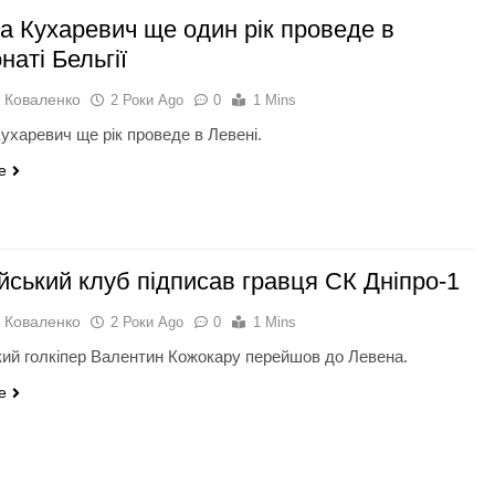
а Кухаревич ще один рік проведе в
наті Бельгії
 Коваленко
2 Роки Ago
0
1 Mins
ухаревич ще рік проведе в Левені.
e
йський клуб підписав гравця СК Дніпро-1
 Коваленко
2 Роки Ago
0
1 Mins
ий голкіпер Валентин Кожокару перейшов до Левена.
e