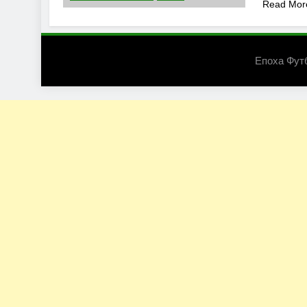
Read Mor
Епоха Фут