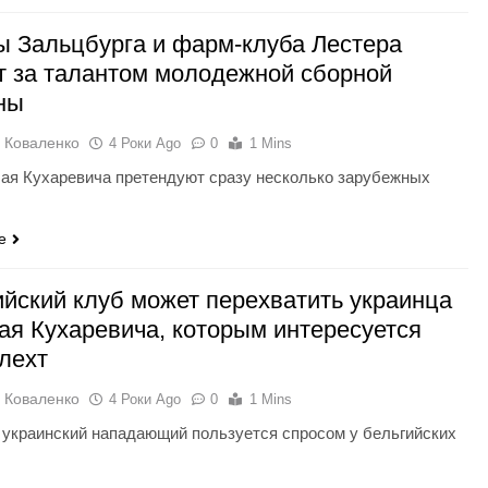
ы Зальцбурга и фарм-клуба Лестера
т за талантом молодежной сборной
ны
 Коваленко
4 Роки Ago
0
1 Mins
ая Кухаревича претендуют сразу несколько зарубежных
e
ийский клуб может перехватить украинца
ая Кухаревича, которым интересуется
лехт
 Коваленко
4 Роки Ago
0
1 Mins
украинский нападающий пользуется спросом у бельгийских