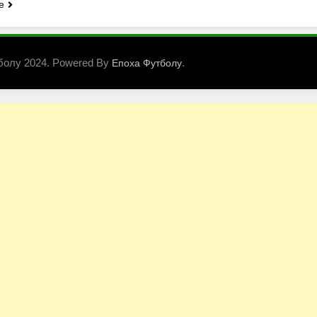
e
болу 2024. Powered By
.
Епоха Футболу