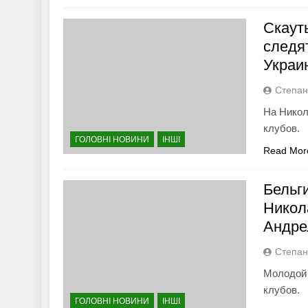
Скаут
следя
Украи
Степан
На Никол
клубов.
ГОЛОВНІ НОВИНИ
ІНШІ
Read Mor
Бельг
Никол
Андре
Степан
Молодой 
клубов.
ГОЛОВНІ НОВИНИ
ІНШІ