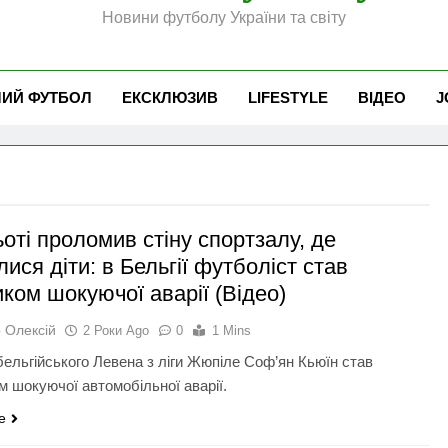
Новини футболу України та світу
ЧИЙ ФУТБОЛ
ЕКСКЛЮЗИВ
LIFESTYLE
ВІДЕО
J
оті проломив стіну спортзалу, де
ися діти: в Бельгії футболіст став
ком шокуючої аварії (Відео)
 Олексій
2 Роки Ago
0
1 Mins
бельгійського Левена з ліги Жюпіле Соф’ян Кьюїн став
м шокуючої автомобільної аварії.
e