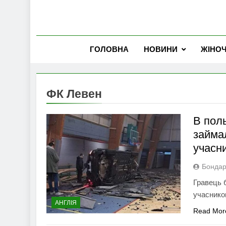
ГОЛОВНА
НОВИНИ
ЖІНО
ФК Левен
В поль
займал
учасни
Бондар
Гравець 
учаснико
АНГЛІЯ
Read Mor