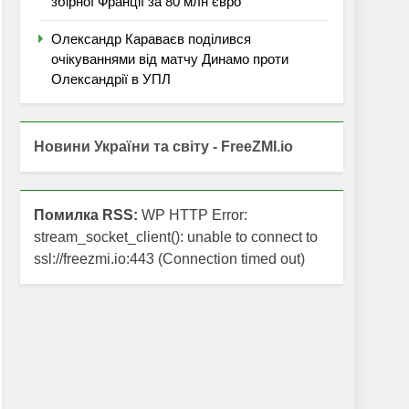
збірної Франції за 80 млн євро
Олександр Караваєв поділився
очікуваннями від матчу Динамо проти
Олександрії в УПЛ
Новини України та світу - FreeZMI.io
Помилка RSS:
WP HTTP Error:
stream_socket_client(): unable to connect to
ssl://freezmi.io:443 (Connection timed out)