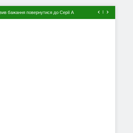
вив бажання повернутися до Серії А
мхена в ПСЖ: відома ціна трансфера
авця збірної Франції за 80 млн євро
ий до переходу в європейський клуб
вив бажання повернутися до Серії А
мхена в ПСЖ: відома ціна трансфера
авця збірної Франції за 80 млн євро