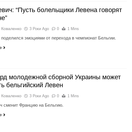
евич: “Пусть болельщики Левена говорят
не”
 Коваленко
3 Роки Ago
0
1 Mins
 поделился эмоциями от перехода в чемпионат Бельгии.
e
рд молодежной сборной Украины может
ть бельгийский Левен
 Коваленко
3 Роки Ago
0
1 Mins
ч сменит Францию на Бельгию.
e