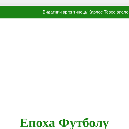
Видатний аргентинець Карлос Тевес висло
Наполі готовий продати Осі
ПСЖ близький до підписання гр
Олександр Караваєв назвав гравця Динамо, який готов
Видатний аргентинець Карлос Тевес висло
Наполі готовий продати Осі
ПСЖ близький до підписання гр
Епоха Футболу