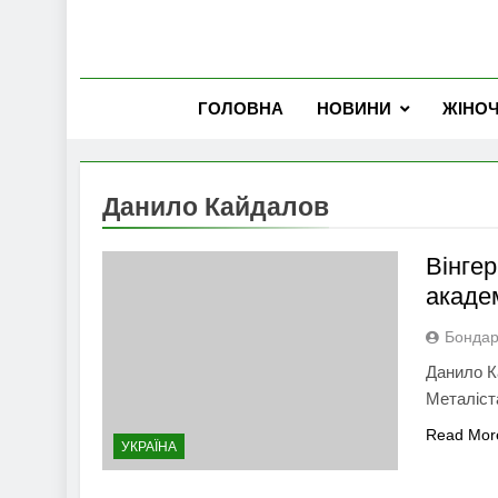
ГОЛОВНА
НОВИНИ
ЖІНО
Данило Кайдалов
Вінге
академ
Бондар
Данило К
Металіст
Read Mor
УКРАЇНА