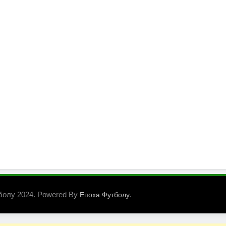
болу 2024. Powered By
.
Епоха Футболу