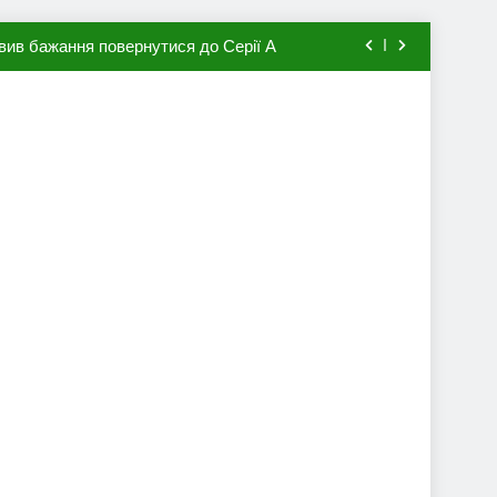
вив бажання повернутися до Серії А
мхена в ПСЖ: відома ціна трансфера
авця збірної Франції за 80 млн євро
ий до переходу в європейський клуб
вив бажання повернутися до Серії А
мхена в ПСЖ: відома ціна трансфера
авця збірної Франції за 80 млн євро