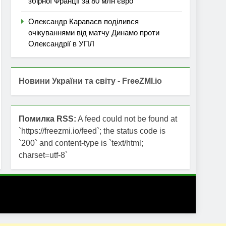
збірної Франції за 80 млн євро
Олександр Караваєв поділився
очікуваннями від матчу Динамо проти
Олександрії в УПЛ
Новини України та світу - FreeZMI.io
Помилка RSS:
A feed could not be found at
`https://freezmi.io/feed`; the status code is
`200` and content-type is `text/html;
charset=utf-8`