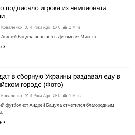
о подписало игрока из чемпионата
ии
 Коваленко
4 Роки Ago
0
1 Mins
 Андрей Бацула перешел в Динамо из Минска.
e
дат в сборную Украины раздавал еду в
ийском городе (Фото)
 Коваленко
4 Роки Ago
0
1 Mins
ий футболист Андрей Бацула отметился благородным
м.
e