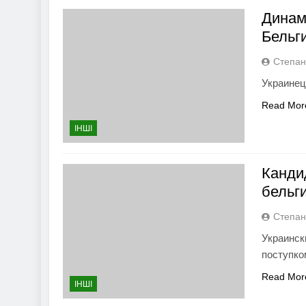
Динам
Бельг
Степан
Украинец
Read Mor
ІНШІ
Канди
бельг
Степан
Украинск
поступко
Read Mor
ІНШІ