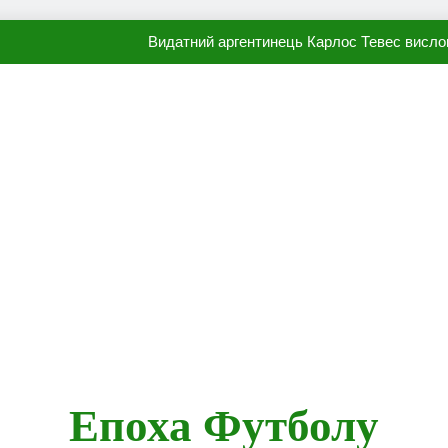
Видатний аргентинець Карлос Тевес висло
Наполі готовий продати Осі
ПСЖ близький до підписання гр
Олександр Караваєв назвав гравця Динамо, який готов
Видатний аргентинець Карлос Тевес висло
Наполі готовий продати Осі
ПСЖ близький до підписання гр
Епоха Футболу