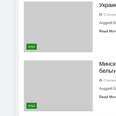
Украи
Степан
Андрей Б
Read Mor
ІНШІ
Минск
бельг
Степан
Андрей Б
Read Mor
ІНШІ