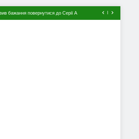
вив бажання повернутися до Серії А
мхена в ПСЖ: відома ціна трансфера
авця збірної Франції за 80 млн євро
ий до переходу в європейський клуб
вив бажання повернутися до Серії А
мхена в ПСЖ: відома ціна трансфера
авця збірної Франції за 80 млн євро