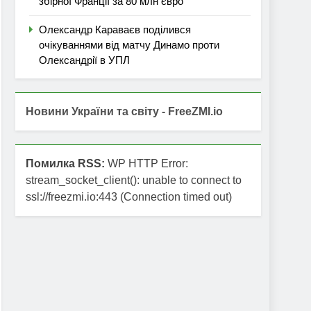
збірної Франції за 80 млн євро
Олександр Караваєв поділився
очікуваннями від матчу Динамо проти
Олександрії в УПЛ
Новини України та світу - FreeZMI.io
Помилка RSS:
WP HTTP Error:
stream_socket_client(): unable to connect to
ssl://freezmi.io:443 (Connection timed out)