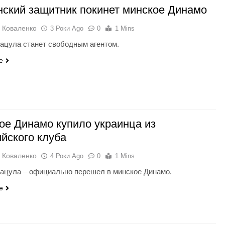
нский защитник покинет минское Динамо
 Коваленко
3 Роки Ago
0
1 Mins
ацула станет свободным агентом.
e
ое Динамо купило украинца из
ийского клуба
 Коваленко
4 Роки Ago
0
1 Mins
ацула – официально перешел в минское Динамо.
e