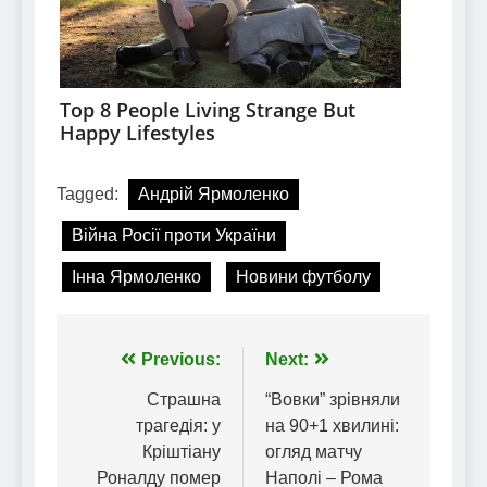
Tagged:
Андрій Ярмоленко
Війна Росії проти України
Інна Ярмоленко
Новини футболу
Навігація
Previous:
Next:
записів
Страшна
“Вовки” зрівняли
трагедія: у
на 90+1 хвилині:
Кріштіану
огляд матчу
Роналду помер
Наполі – Рома