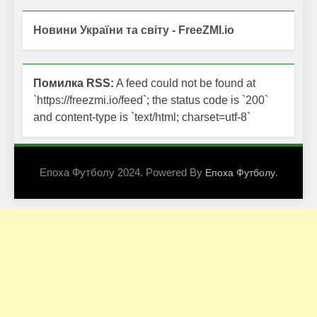
Новини України та світу - FreeZMI.io
Помилка RSS:
A feed could not be found at
`https://freezmi.io/feed`; the status code is `200`
and content-type is `text/html; charset=utf-8`
Епоха Футболу 2024. Powered By
.
Епоха Футболу