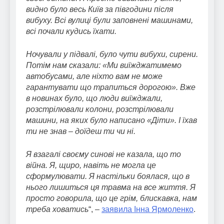
видно було весь Київ за півгодини після
вибуху. Всі вулиці були заповнені машинами,
всі почали кудись їхати.
Ночували у підвалі, було чути вибухи, сирени.
Потім нам сказали: «Ми виїжджатимемо
автобусами, але ніхто вам не може
гарантувати що трапиться дорогою». Вже
в новинах було, що люди виїжджали,
розстрілювали колони, розстрілювали
машини, на яких було написано «Діти». І їхав
ти не знав – доїдеш ти чи ні.
Я взагалі своєму синові не казала, що то
війна. Я, щиро, навіть не могла це
сформулювати. Я настільки боялася, що в
нього лишиться ця травма на все життя. Я
просто говорила, що це грім, блискавка, нам
треба ховатись
“, –
заявила Інна Ярмоленко
.