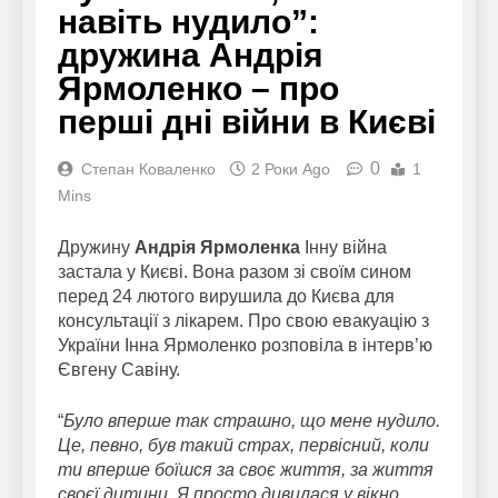
навіть нудило”:
дружина Андрія
Ярмоленко – про
перші дні війни в Києві
0
Степан Коваленко
2 Роки Ago
1
Mins
Дружину
Андрія Ярмоленка
Інну війна
застала у Києві. Вона разом зі своїм сином
перед 24 лютого вирушила до Києва для
консультації з лікарем. Про свою евакуацію з
України Інна Ярмоленко розповіла в інтерв’ю
Євгену Савіну.
“
Було вперше так страшно, що мене нудило.
Це, певно, був такий страх, первісний, коли
ти вперше боїшся за своє життя, за життя
своєї дитини. Я просто дивилася у вікно,