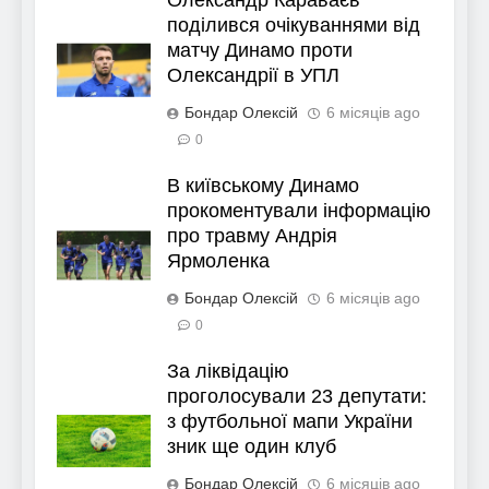
Олександр Караваєв
поділився очікуваннями від
матчу Динамо проти
Олександрії в УПЛ
Бондар Олексій
6 місяців ago
0
В київському Динамо
прокоментували інформацію
про травму Андрія
Ярмоленка
Бондар Олексій
6 місяців ago
0
За ліквідацію
проголосували 23 депутати:
з футбольної мапи України
зник ще один клуб
Бондар Олексій
6 місяців ago