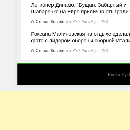
Легионер Динамо: “Бущан, Забарный и
Шапаренко на Евро прилично отыграли
Степан Коваленко
3 Роки Ago
0
Роксана Малиновская на отдыхе сдела
фото с лидером обороны сборной Итал
Степан Коваленко
3 Роки Ago
0
Епоха Фут