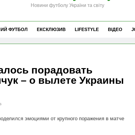
Новини футболу України та світу
ЧИЙ ФУТБОЛ
ЕКСКЛЮЗИВ
LIFESTYLE
ВІДЕО
J
далось порадовать
чук – о вылете Украины
s
оделился эмоциями от крупного поражения в матче