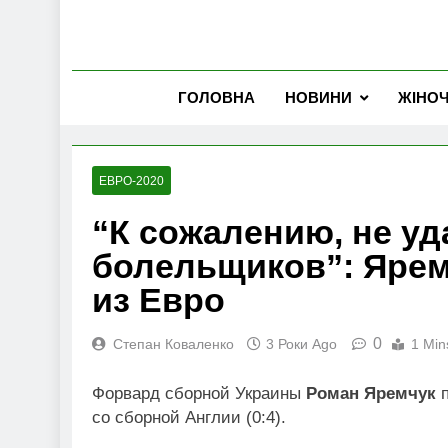
ГОЛОВНА
НОВИНИ
ЖІНО
ЕВРО-2020
“К сожалению, не у
болельщиков”: Ярем
из Евро
0
Степан Коваленко
3 Роки Ago
1 Min
Форвард сборной Украины
Роман Яремчук
п
со сборной Англии (0:4).