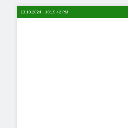
Skip
13.10.2024
10:15:43 PM
to
content