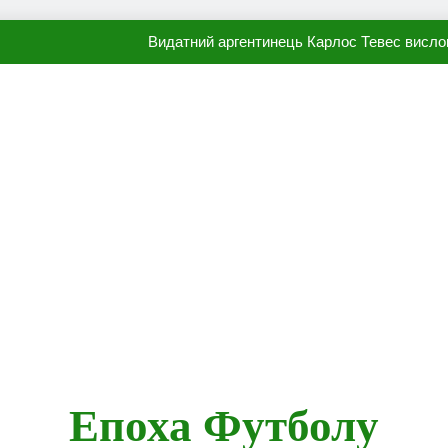
Видатний аргентинець Карлос Тевес висло
Наполі готовий продати Осі
ПСЖ близький до підписання гр
Олександр Караваєв назвав гравця Динамо, який готов
Видатний аргентинець Карлос Тевес висло
Наполі готовий продати Осі
ПСЖ близький до підписання гр
Епоха Футболу