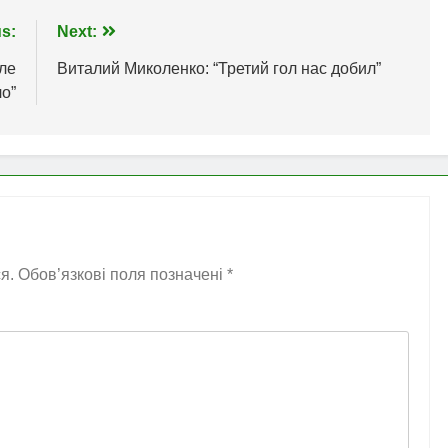
s:
Next:
ле
Виталий Миколенко: “Третий гол нас добил”
о”
я.
Обов’язкові поля позначені
*