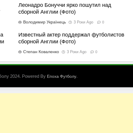
Леонадро Бонуччи ярко пошутил над
”
сборной Англии (Фото)
Володимир Українець
3 Роки Ago
0
ла
Известный актер поддержал футболистов
ии
сборной Англии (Фото)
Степан Коваленко
3 Роки Ago
0
болу 2024. Powered By
.
Епоха Футболу