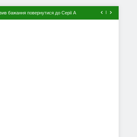
вив бажання повернутися до Серії А
мхена в ПСЖ: відома ціна трансфера
авця збірної Франції за 80 млн євро
ий до переходу в європейський клуб
вив бажання повернутися до Серії А
мхена в ПСЖ: відома ціна трансфера
авця збірної Франції за 80 млн євро