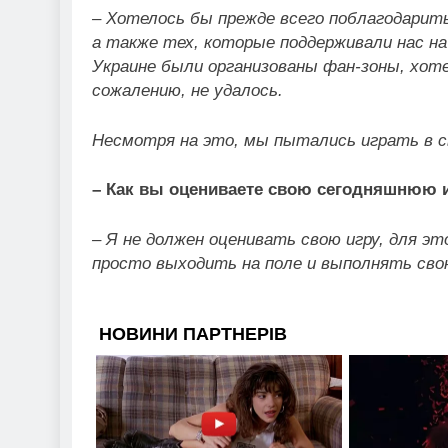
– Хотелось бы прежде всего поблагодарит
а также тех, которые поддерживали нас на
Украине были организованы фан-зоны, хоте
сожалению, не удалось.
Несмотря на это, мы пытались играть в с
– Как вы оцениваете свою сегодняшнюю 
– Я не должен оценивать свою игру, для э
просто выходить на поле и выполнять св