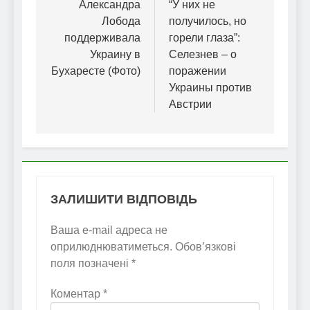
записів
Александра
“У них не
Лобода
получилось, но
поддерживала
горели глаза”:
Украину в
Селезнев – о
Бухаресте (Фото)
поражении
Украины против
Австрии
ЗАЛИШИТИ ВІДПОВІДЬ
Ваша e-mail адреса не
оприлюднюватиметься.
Обов’язкові
поля позначені
*
Коментар
*