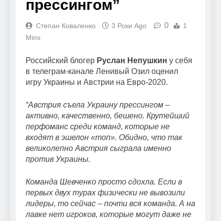
прессингом”
0
Степан Коваленко
3 Роки Ago
1
Mins
Российский блогер
Руслан Непушкин
у себя
в телеграм-канале Ленивый Озил оценил
игру Украины и Австрии на Евро-2020.
“Австрия съела Украину прессингом –
активно, качественно, бешено. Крутейший
перфоманс среди команд, которые не
входят в эшелон «топ». Обидно, что так
великолепно Австрия сыграла именно
против Украины.
Команда Шевченко просто сдохла. Если в
первых двух турах физически не вывозили
лидеры, то сейчас – почти вся команда. А на
лавке нет игроков, которые могут даже не