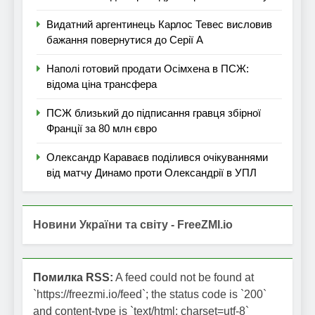
Видатний аргентинець Карлос Тевес висловив
бажання повернутися до Серії А
Наполі готовий продати Осімхена в ПСЖ:
відома ціна трансфера
ПСЖ близький до підписання гравця збірної
Франції за 80 млн євро
Олександр Караваєв поділився очікуваннями
від матчу Динамо проти Олександрії в УПЛ
Новини України та світу - FreeZMI.io
Помилка RSS:
A feed could not be found at
`https://freezmi.io/feed`; the status code is `200`
and content-type is `text/html; charset=utf-8`