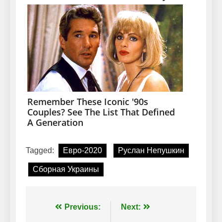
Tagged:
Евро-2020
Руслан Непушкин
Сборная Украины
Навігація
Previous:
Next: