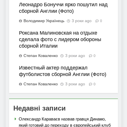
Леонадро Бонуччи ярко пошутил над
сборной Англии (Фото)
Володимир Українець
3 роки ago
0
Роксана Малиновская на отдыхе
сделала фото с лидером обороны
сборной Италии
Степан Коваленко
3 роки ago
0
Известный актер поддержал
футболистов сборной Англии (Фото)
Степан Коваленко
3 роки ago
0
Недавні записи
Олександр Караваєв назвав гравця Динамо,
який готовий до переходу в європейський клуб