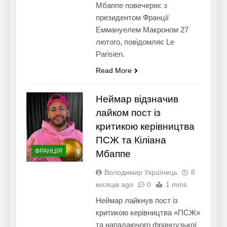
Мбаппе повечеряє з
президентом Франції
Еммануелем Макроном 27
лютого, повідомляє Le
Parisien.
Read More
Неймар відзначив
лайком пост із
критикою керівництва
ПСЖ та Кіліана
ФРАНЦІЯ
Мбаппе
Володимир Українець
8
місяців ago
0
1 mins
Неймар лайкнув пост із
критикою керівництва «ПСЖ»
та нападаючого французької