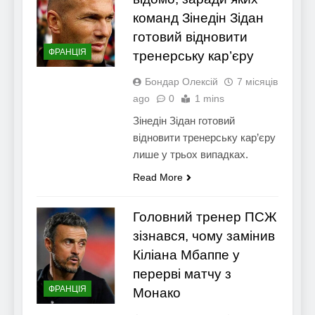
команд Зінедін Зідан
готовий відновити
ФРАНЦІЯ
тренерську кар’єру
Бондар Олексій
7 місяців
ago
0
1 mins
Зінедін Зідан готовий
відновити тренерську кар’єру
лише у трьох випадках.
Read More
Головний тренер ПСЖ
зізнався, чому замінив
Кіліана Мбаппе у
перерві матчу з
ФРАНЦІЯ
Монако