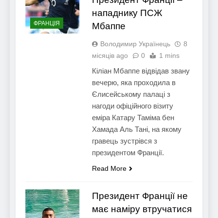
нападнику ПСЖ
ФРАНЦІЯ
Мбаппе
Володимир Українець
8
місяців ago
0
1 mins
Кіліан Мбаппе відвідав звану
вечерю, яка проходила в
Єлисейському палаці з
нагоди офіційного візиту
еміра Катару Таміма бен
Хамада Аль Тані, на якому
гравець зустрівся з
президентом Франції.
Read More
Президент Франції не
має наміру втручатися