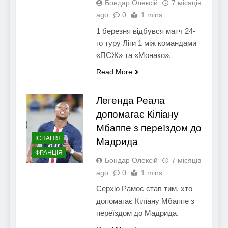
Бондар Олексій
7 місяців
ago
0
1 mins
1 березня відбувся матч 24-
го туру Ліги 1 між командами
«ПСЖ» та «Монако».
Read More
Легенда Реала
допомагає Кіліану
Мбаппе з переїздом до
ІСПАНІЯ
Мадрида
ФРАНЦІЯ
Бондар Олексій
7 місяців
ago
0
1 mins
Серхіо Рамос став тим, хто
допомагає Кіліану Мбаппе з
переїздом до Мадрида.