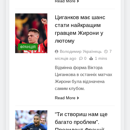
Read More
Циганков має шанс
стати найкращим
гравцем Жирони у
лютому
ФРАНЦІЯ
Володимир Українець
7
місяців ago
0
1 mins
Відмінна форма Віктора
Циганкова в останніх матчах
Жирони була відзначена
самим клубом.
Read More
“Ти створиш нам ще
багато проблем”.
Президент Франції –