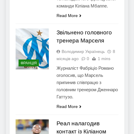
команди Кіліана Мбаппе.
Read More
Звільнено головного
тренера Марселя
Володимир Українець
8
місяців ago
0
1 mins
ФРАНЦІЯ
Журналіст Фабріціо Романо
оголосив, що Марсель
припинив співпрацю з
головним тренером Дженнаро
Гаттузо.
Read More
Реал налагодив
контакт із Кіліаном