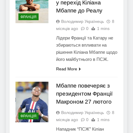
у перехід Кіліана
Мбаппе до Реалу
ФРАНЦІЯ
Володимир Українець
8
місяців ago
0
1 mins
Лідери Франції та Катару не
збираються впливати на
рішення Кіліана Мбаппе щодо
його майбутнього в ПСЖ.
Read More
Мбаппе повечеряє з
президентом Франції
Макроном 27 лютого
Володимир Українець
8
ФРАНЦІЯ
місяців ago
0
1 mins
Нападник “ПСЖ” Кіліан