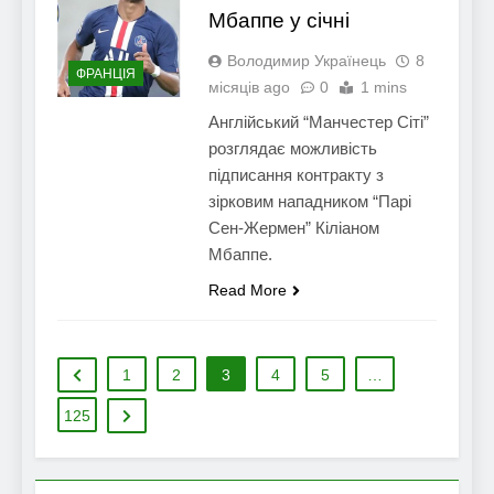
Мбаппе у січні
Володимир Українець
8
ФРАНЦІЯ
місяців ago
0
1 mins
Англійський “Манчестер Сіті”
розглядає можливість
підписання контракту з
зірковим нападником “Парі
Сен-Жермен” Кіліаном
Мбаппе.
Read More
1
2
3
4
5
…
125