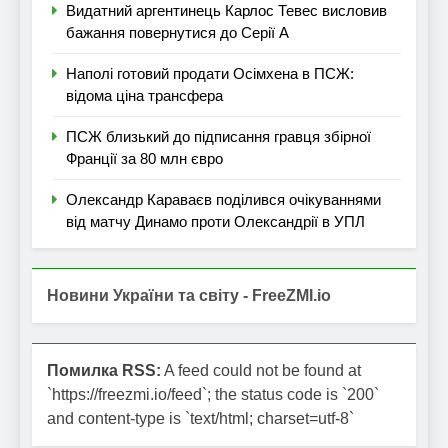
Видатний аргентинець Карлос Тевес висловив
бажання повернутися до Серії А
Наполі готовий продати Осімхена в ПСЖ:
відома ціна трансфера
ПСЖ близький до підписання гравця збірної
Франції за 80 млн євро
Олександр Караваєв поділився очікуваннями
від матчу Динамо проти Олександрії в УПЛ
Новини України та світу - FreeZMI.io
Помилка RSS:
A feed could not be found at
`https://freezmi.io/feed`; the status code is `200`
and content-type is `text/html; charset=utf-8`