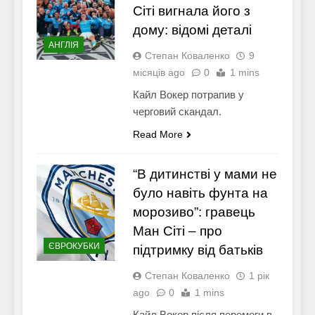
Сіті вигнала його з
дому: відомі деталі
АНГЛІЯ
Степан Коваленко
9
місяців ago
0
1 mins
Кайл Вокер потрапив у
черговий скандал.
Read More
“В дитинстві у мами не
було навіть фунта на
морозиво”: гравець
Ман Сіті – про
ЄВРОКУБКИ
підтримку від батьків
Степан Коваленко
1 рік
ago
0
1 mins
Кайл Вокер після перемоги в