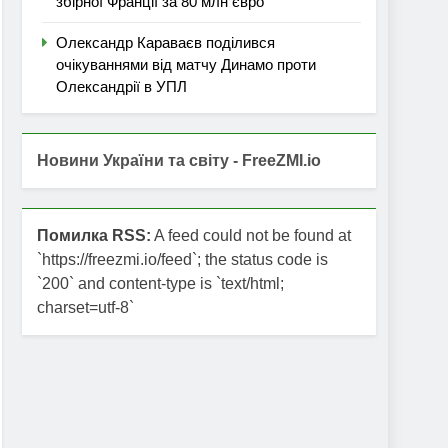
збірної Франції за 80 млн євро
Олександр Караваєв поділився
очікуваннями від матчу Динамо проти
Олександрії в УПЛ
Новини України та світу - FreeZMI.io
Помилка RSS:
A feed could not be found at
`https://freezmi.io/feed`; the status code is
`200` and content-type is `text/html;
charset=utf-8`