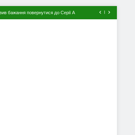
вив бажання повернутися до Серії А
мхена в ПСЖ: відома ціна трансфера
авця збірної Франції за 80 млн євро
ий до переходу в європейський клуб
вив бажання повернутися до Серії А
мхена в ПСЖ: відома ціна трансфера
авця збірної Франції за 80 млн євро