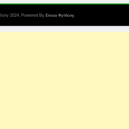
болу 2024. Powered By
.
Епоха Футболу