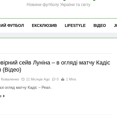
Новини футболу України та світу
ЧИЙ ФУТБОЛ
ЕКСКЛЮЗИВ
LIFESTYLE
ВІДЕО
J
ірний сейв Луніна – в огляді матчу Кадіс
 (Відео)
 Коваленко
11 Місяців Ago
0
1 Mins
зі огляд матчу Кадіс – Реал.
e