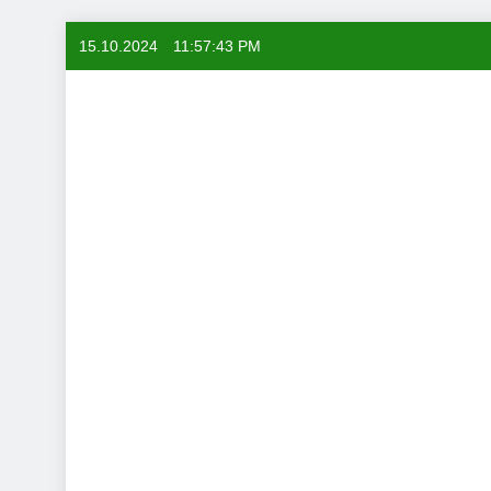
Skip
15.10.2024
11:57:43 PM
to
content