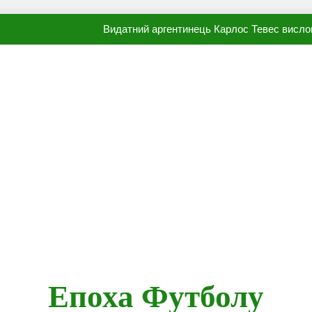
Видатний аргентинець Карлос Тевес висло
Наполі готовий продати Осі
ПСЖ близький до підписання гр
Олександр Караваєв назвав гравця Динамо, який готов
Видатний аргентинець Карлос Тевес висло
Наполі готовий продати Осі
ПСЖ близький до підписання гр
Епоха Футболу