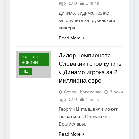
ago
0
1 mins
Динамо, видимо, желает
заполучить за грузинского
вингера.
Read More
Лидер чемпионата
ГОЛОВНІ
НОВИНИ
Словакии готов купить
у Динамо игрока за 2
ІНШІ
миллиона евро
Степан Коваленко
3 роки
ago
0
1 mins
Георгий Цитаишвили может
оказаться в Словане из
Братиславы.
Read More