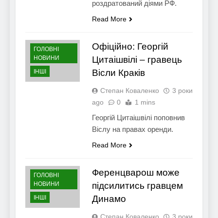
роздратований діями РФ.
Read More
Офіційно: Георгій
ГОЛОВНІ
НОВИНИ
Цитаішвілі – гравець
Вісли Краків
ІНШІ
Степан Коваленко
3 роки
ago
0
1 mins
Георгій Цитаішвілі поповнив
Віслу на правах оренди.
Read More
Ференцварош може
ГОЛОВНІ
НОВИНИ
підсилитись гравцем
Динамо
ІНШІ
Степан Коваленко
3 роки