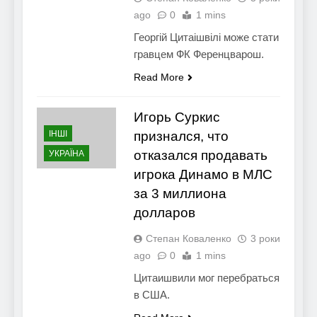
ago
0
1 mins
Георгій Цитаішвілі може стати
гравцем ФК Ференцварош.
Read More
Игорь Суркис
ІНШІ
признался, что
отказался продавать
УКРАЇНА
игрока Динамо в МЛС
за 3 миллиона
долларов
Степан Коваленко
3 роки
ago
0
1 mins
Цитаишвили мог перебраться
в США.