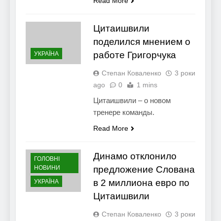
Read More
Цитаишвили
поделился мнением о
работе Григорчука
УКРАЇНА
Степан Коваленко
3 роки
ago
0
1 mins
Цитаишвили – о новом
тренере команды.
Read More
Динамо отклонило
ГОЛОВНІ
НОВИНИ
предложение Слована
в 2 миллиона евро по
УКРАЇНА
Цитаишвили
Степан Коваленко
3 роки