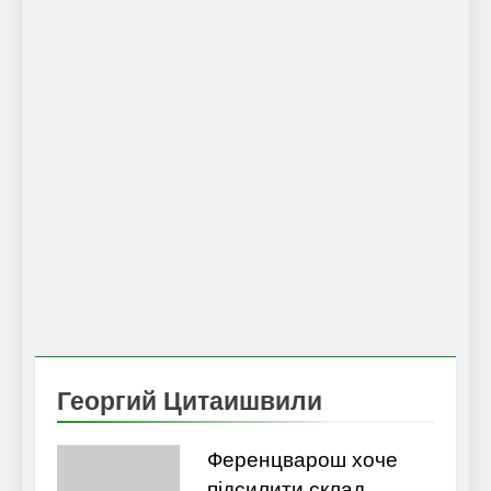
Георгий Цитаишвили
Ференцварош хоче
підсилити склад