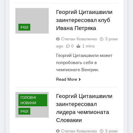
Георгий Цитаишвили
заинтересовал клуб
Ивана Петряка
ІНШІ
Степан Коваленко
3 роки
ago
0
1 mins
Георгий Цитаишвили может
попробовать себя в
чемпионате Венгрии.
Read More
Георгий Цитаишвили
ГОЛОВНІ
НОВИНИ
заинтересовал
лидера чемпионата
ІНШІ
Словакии
Степан Коваленко
3 роки