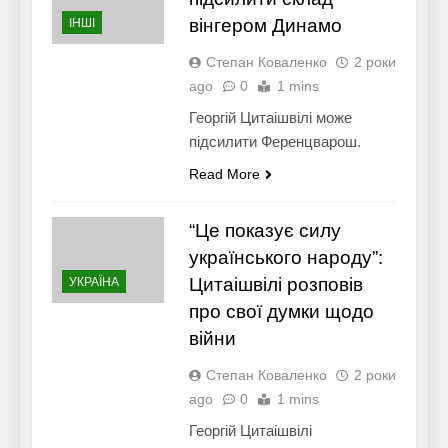
вінгером Динамо
ІНШІ
Степан Коваленко
2 роки
ago
0
1 mins
Георгій Цитаішвілі може
підсилити Ференцварош.
Read More
“Це показує силу
українського народу”:
Цитаішвілі розповів
УКРАЇНА
про свої думки щодо
війни
Степан Коваленко
2 роки
ago
0
1 mins
Георгій Цитаішвілі