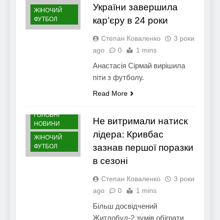
України завершила
ЖІНОЧИЙ
кар’єру в 24 роки
ФУТБОЛ
Степан Коваленко
3 роки
ago
0
1 mins
Анастасія Сірмай вирішила
піти з футболу.
Read More
ГОЛОВНІ
Не витримали натиск
НОВИНИ
лідера: Кривбас
ЖІНОЧИЙ
зазнав першої поразки
ФУТБОЛ
в сезоні
Степан Коваленко
3 роки
ago
0
1 mins
Більш досвідчений
Житлобуд-2 зумів обіграти