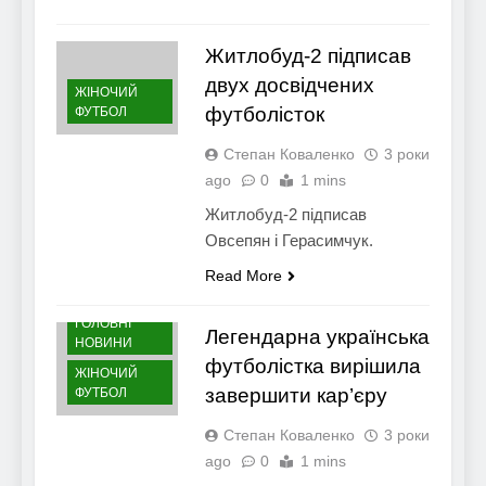
Житлобуд-2 підписав
двух досвідчених
ЖІНОЧИЙ
футболісток
ФУТБОЛ
Степан Коваленко
3 роки
ago
0
1 mins
Житлобуд-2 підписав
Овсепян і Герасимчук.
Read More
ГОЛОВНІ
Легендарна українська
НОВИНИ
футболістка вирішила
ЖІНОЧИЙ
завершити кар’єру
ФУТБОЛ
Степан Коваленко
3 роки
ago
0
1 mins