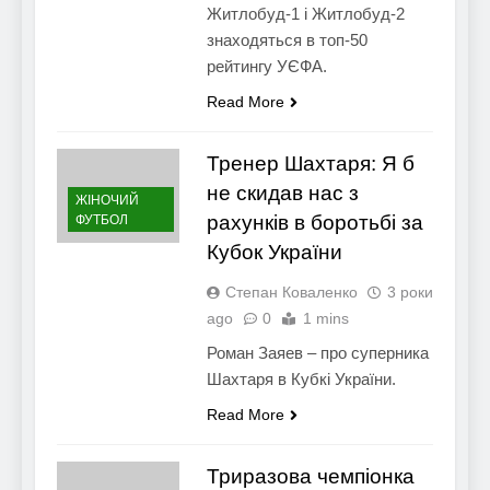
Житлобуд-1 і Житлобуд-2
знаходяться в топ-50
рейтингу УЄФА.
Read More
Тренер Шахтаря: Я б
не скидав нас з
ЖІНОЧИЙ
рахунків в боротьбі за
ФУТБОЛ
Кубок України
Степан Коваленко
3 роки
ago
0
1 mins
Роман Заяев – про суперника
Шахтаря в Кубкі України.
Read More
Триразова чемпіонка