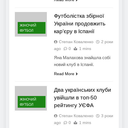
Футболістка збірної
України продовжить
ЖІНОЧИЙ
кар’єру в Іспанії
ФУТБОЛ
Степан Коваленко
2 роки
ago
0
1 mins
Яна Малахова знайшла собі
новий клуб в Іспанії.
Read More
Два українських клуби
увійшли в топ-50
ЖІНОЧИЙ
рейтингу УЄФА
ФУТБОЛ
Степан Коваленко
3 роки
ago
0
1 mins