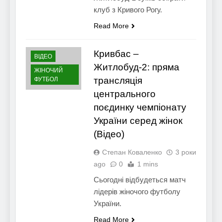
клуб з Кривого Рогу.
Read More
Кривбас –
ВІДЕО
Житлобуд-2: пряма
ЖІНОЧИЙ
трансляція
ФУТБОЛ
центрального
поєдинку чемпіонату
України серед жінок
(Відео)
Степан Коваленко
3 роки
ago
0
1 mins
Сьогодні відбудеться матч
лідерів жіночого футболу
України.
Read More