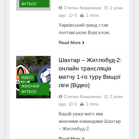
ФУТБОЛ
Степан Коваленко
2 роки
ago
0
1 mins
Харківський гранд став
полтавською Ворсклою.
Read More
Шахтар – Житлобуд-2:
онлайн трансляція
матчу 1-го туру Вищої
ВІДЕО
ліги (Відео)
ЖІНОЧИЙ
ФУТБОЛ
Степан Коваленко
2 роки
ago
0
1 mins
Вашій увазі матч між
жіночими командами Шахтар
– Житлобуд-2.
Read More