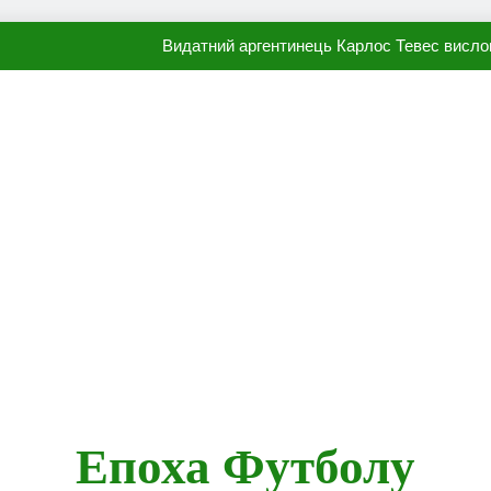
Видатний аргентинець Карлос Тевес висло
Наполі готовий продати Осі
ПСЖ близький до підписання гр
Олександр Караваєв назвав гравця Динамо, який готов
Видатний аргентинець Карлос Тевес висло
Наполі готовий продати Осі
ПСЖ близький до підписання гр
Епоха Футболу