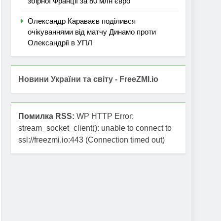
збірної Франції за 80 млн євро
Олександр Караваєв поділився
очікуваннями від матчу Динамо проти
Олександрії в УПЛ
Новини України та світу - FreeZMI.io
Помилка RSS:
WP HTTP Error:
stream_socket_client(): unable to connect to
ssl://freezmi.io:443 (Connection timed out)