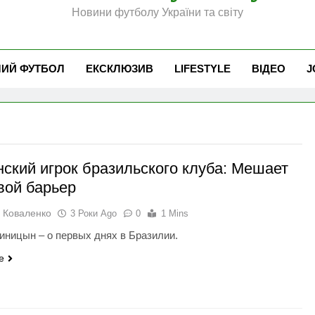
Новини футболу України та світу
ЧИЙ ФУТБОЛ
ЕКСКЛЮЗИВ
LIFESTYLE
ВІДЕО
J
нский игрок бразильского клуба: Мешает
вой барьер
 Коваленко
3 Роки Ago
0
1 Mins
иницын – о первых днях в Бразилии.
e