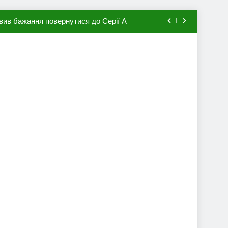
вив бажання повернутися до Серії А
мхена в ПСЖ: відома ціна трансфера
авця збірної Франції за 80 млн євро
ий до переходу в європейський клуб
вив бажання повернутися до Серії А
мхена в ПСЖ: відома ціна трансфера
авця збірної Франції за 80 млн євро