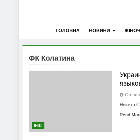
ГОЛОВНА
НОВИНИ
ЖІНО
ФК Колатина
Украи
языко
Степан
Никита С
Read Mor
ІНШІ