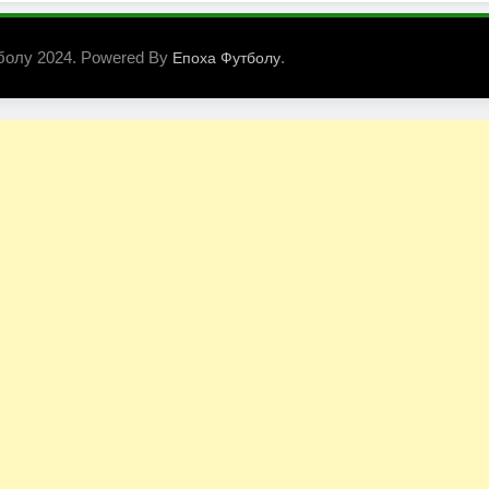
болу 2024. Powered By
.
Епоха Футболу