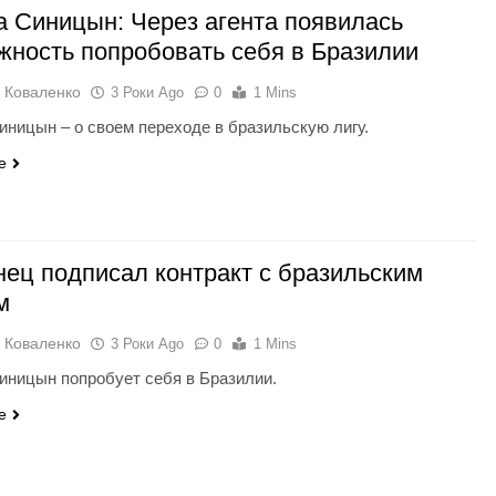
а Синицын: Через агента появилась
жность попробовать себя в Бразилии
 Коваленко
3 Роки Ago
0
1 Mins
иницын – о своем переходе в бразильскую лигу.
e
нец подписал контракт с бразильским
м
 Коваленко
3 Роки Ago
0
1 Mins
иницын попробует себя в Бразилии.
e