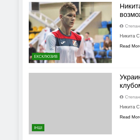
Никит
возмо
Степан
Никита С
Read Mor
ЕКСКЛЮЗИВ
Украи
клубо
Степан
Никита С
Read Mor
ІНШІ