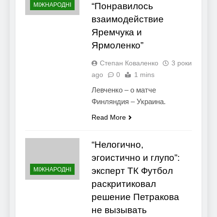
“Понравилось
МІЖНАРОДНІ
взаимодействие
Яремчука и
Ярмоленко”
Степан Коваленко
3 роки
ago
0
1 mins
Левченко – о матче
Финляндия – Украина.
Read More
“Нелогично,
эгоистично и глупо”:
эксперт ТК Футбол
МІЖНАРОДНІ
раскритиковал
решение Петракова
не вызывать