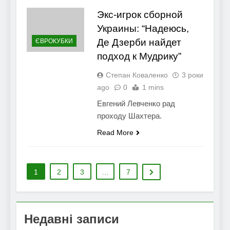
Экс-игрок сборной
Украины: “Надеюсь,
Де Дзерби найдет
ЄВРОКУБКИ
подход к Мудрику”
Степан Коваленко
3 роки
ago
0
1 mins
Евгений Левченко рад
проходу Шахтера.
Read More
1
2
3
…
7
Недавні записи