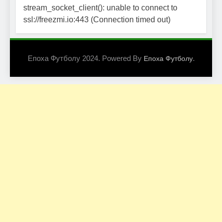
stream_socket_client(): unable to connect to
ssl://freezmi.io:443 (Connection timed out)
Епоха Футболу 2024. Powered By
.
Епоха Футболу