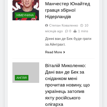
Манчестер Юнайтед
гравця збірної
НІМЕЧЧИНА
Нідерландів
Степан Коваленко
10
місяців ago
0
1 mins
Донні ван де Бек буде грати
за Айнтрахт.
Read More
Віталій Миколенко:
Дані ван де Бек за
сніданком мені
АНГЛІЯ
прочитав новину, що
українець затопив
яхту російського
олігарха