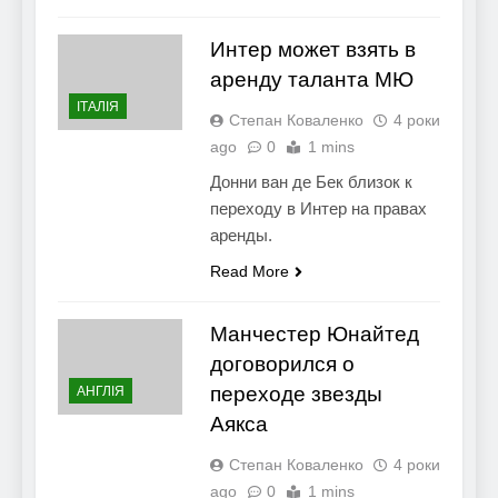
Интер может взять в
аренду таланта МЮ
ІТАЛІЯ
Степан Коваленко
4 роки
ago
0
1 mins
Донни ван де Бек близок к
переходу в Интер на правах
аренды.
Read More
Манчестер Юнайтед
договорился о
переходе звезды
АНГЛІЯ
Аякса
Степан Коваленко
4 роки
ago
0
1 mins