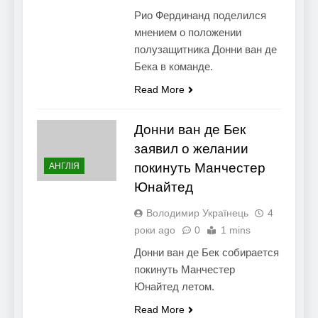
Рио Фердинанд поделился
мнением о положении
полузащитника Донни ван де
Бека в команде.
Read More
Донни ван де Бек
заявил о желании
покинуть Манчестер
АНГЛІЯ
Юнайтед
Володимир Українець
4
роки ago
0
1 mins
Донни ван де Бек собирается
покинуть Манчестер
Юнайтед летом.
Read More