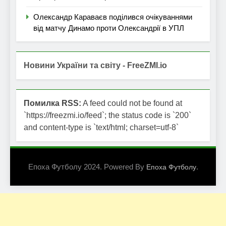
Олександр Караваєв поділився очікуваннями
від матчу Динамо проти Олександрії в УПЛ
Новини України та світу - FreeZMI.io
Помилка RSS:
A feed could not be found at
`https://freezmi.io/feed`; the status code is `200`
and content-type is `text/html; charset=utf-8`
Епоха Футболу 2024. Powered By
.
Епоха Футболу