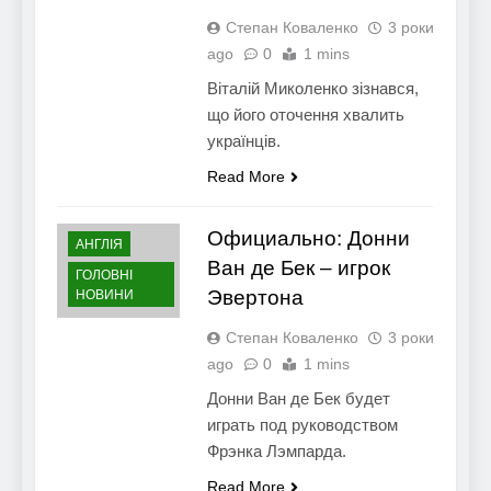
Степан Коваленко
3 роки
ago
0
1 mins
Віталій Миколенко зізнався,
що його оточення хвалить
українців.
Read More
Официально: Донни
АНГЛІЯ
Ван де Бек – игрок
ГОЛОВНІ
Эвертона
НОВИНИ
Степан Коваленко
3 роки
ago
0
1 mins
Донни Ван де Бек будет
играть под руководством
Фрэнка Лэмпарда.
Read More