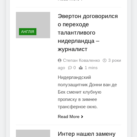
Эвертон договорился
о переходе
талантливого
АНГЛІЯ
нидерландца –
журналист
Степан Коваленко
3 роки
ago
0
1 mins
Нидерландский
полузащитник Донни ван де
Бек сменит клубную
прописку в зимнее
трансферное окно.
Read More
Интер нашел замену