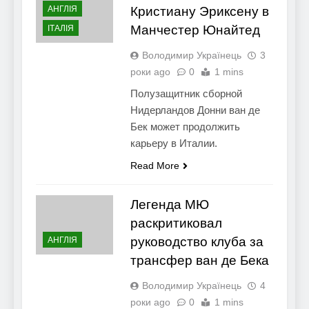
АНГЛІЯ
Кристиану Эриксену в
Манчестер Юнайтед
ІТАЛІЯ
Володимир Українець
3
роки ago
0
1 mins
Полузащитник сборной
Нидерландов Донни ван де
Бек может продолжить
карьеру в Италии.
Read More
Легенда МЮ
раскритиковал
руководство клуба за
АНГЛІЯ
трансфер ван де Бека
Володимир Українець
4
роки ago
0
1 mins