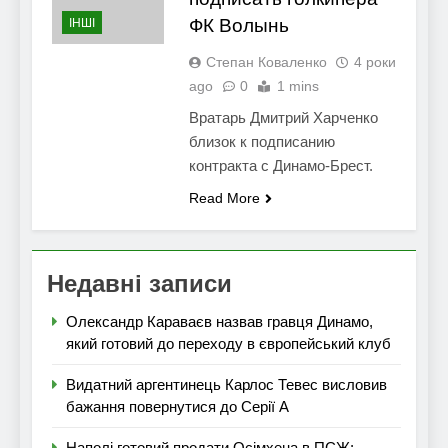
ФК Волынь
ІНШІ
Степан Коваленко
4 роки
ago
0
1 mins
Вратарь Дмитрий Харченко
близок к подписанию
контракта с Динамо-Брест.
Read More
Недавні записи
Олександр Караваєв назвав гравця Динамо,
який готовий до переходу в європейський клуб
Видатний аргентинець Карлос Тевес висловив
бажання повернутися до Серії А
Наполі готовий продати Осімхена в ПСЖ: