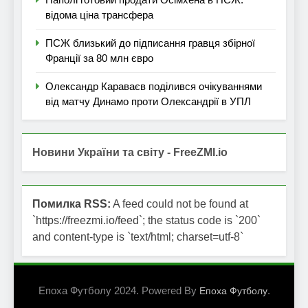
відома ціна трансфера
ПСЖ близький до підписання гравця збірної
Франції за 80 млн євро
Олександр Караваєв поділився очікуваннями
від матчу Динамо проти Олександрії в УПЛ
Новини України та світу - FreeZMI.io
Помилка RSS:
A feed could not be found at
`https://freezmi.io/feed`; the status code is `200`
and content-type is `text/html; charset=utf-8`
Епоха Футболу 2024. Powered By
.
Епоха Футболу