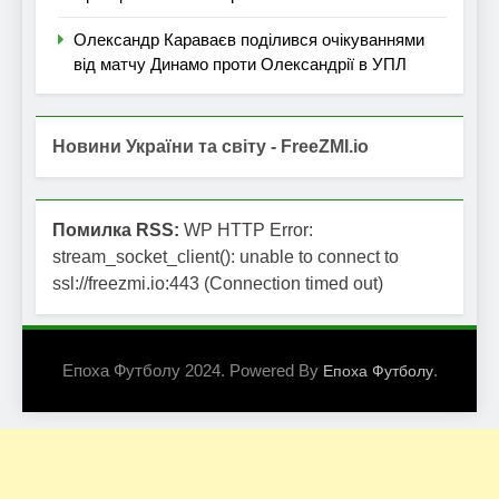
Олександр Караваєв поділився очікуваннями
від матчу Динамо проти Олександрії в УПЛ
Новини України та світу - FreeZMI.io
Помилка RSS:
WP HTTP Error:
stream_socket_client(): unable to connect to
ssl://freezmi.io:443 (Connection timed out)
Епоха Футболу 2024. Powered By
.
Епоха Футболу