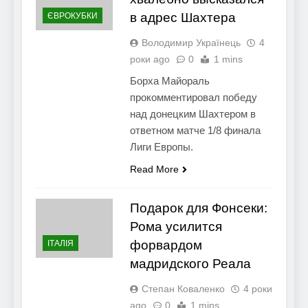
в адрес Шахтера
ЄВРОКУБКИ
Володимир Українець
4
роки ago
0
1 mins
Борха Майораль
прокомментировал победу
над донецким Шахтером в
ответном матче 1/8 финала
Лиги Европы.
Read More
Подарок для Фонсеки:
Рома усилится
форвардом
ІТАЛІЯ
мадридского Реала
Степан Коваленко
4 роки
ago
0
1 mins