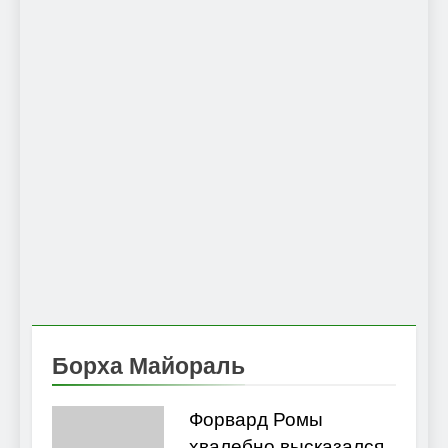
Борха Майораль
Форвард Ромы
хвалебно высказался