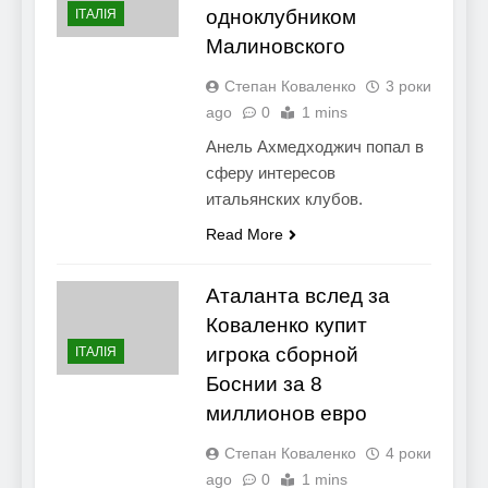
одноклубником
ІТАЛІЯ
Малиновского
Степан Коваленко
3 роки
ago
0
1 mins
Анель Ахмедходжич попал в
сферу интересов
итальянских клубов.
Read More
Аталанта вслед за
Коваленко купит
игрока сборной
ІТАЛІЯ
Боснии за 8
миллионов евро
Степан Коваленко
4 роки
ago
0
1 mins