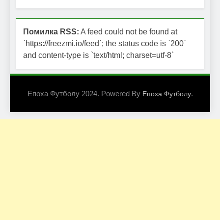
Помилка RSS:
A feed could not be found at
`https://freezmi.io/feed`; the status code is `200`
and content-type is `text/html; charset=utf-8`
Епоха Футболу 2024. Powered By
.
Епоха Футболу