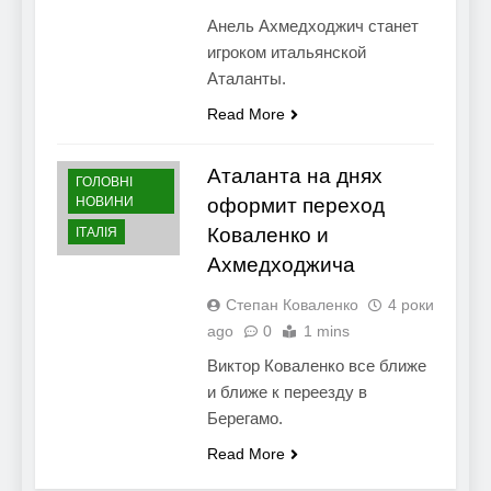
Анель Ахмедходжич станет
игроком итальянской
Аталанты.
Read More
Аталанта на днях
ГОЛОВНІ
НОВИНИ
оформит переход
Коваленко и
ІТАЛІЯ
Ахмедходжича
Степан Коваленко
4 роки
ago
0
1 mins
Виктор Коваленко все ближе
и ближе к переезду в
Берегамо.
Read More