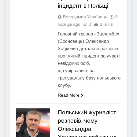
інцидент в Польщі
Володимир Українець
6
місяців ago
0
1 mins
Головний тренер «Заглембе»
(Сосновець) Олександр
Хацкевич детально розповів
про гучний інцидент за участі
невідомих осіб,
що увірвалися на
тренувальну базу польського
клубу.
Read More
Польський журналіст
розповів, чому
Олександра