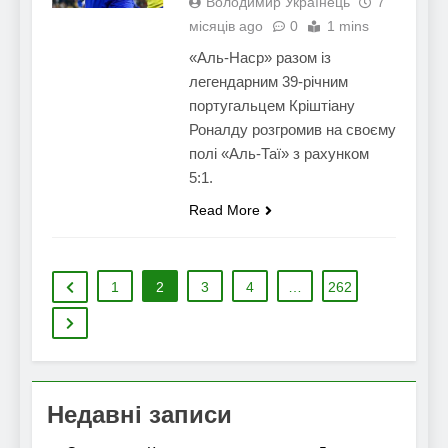
Володимир Українець
7
місяців ago
0
1 mins
«Аль-Наср» разом із
легендарним 39-річним
португальцем Кріштіану
Роналду розгромив на своєму
полі «Аль-Таї» з рахунком
5:1.
Read More
1
2
3
4
…
262
Недавні записи