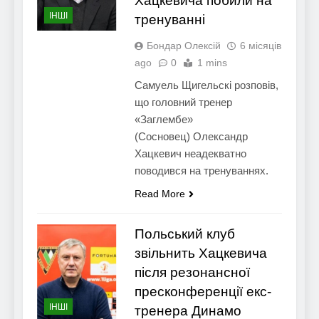
Хацкевича побили на
ІНШІ
тренуванні
Бондар Олексій
6 місяців
ago
0
1 mins
Самуель Щигельскі розповів,
що головний тренер
«Заглембе»
(Сосновец) Олександр
Хацкевич неадекватно
поводився на тренуваннях.
Read More
Польський клуб
звільнить Хацкевича
після резонансної
пресконференції екс-
ІНШІ
тренера Динамо