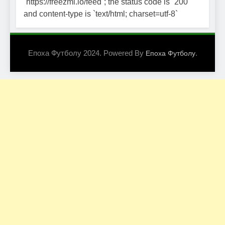
`https://freezmi.io/feed`; the status code is `200`
and content-type is `text/html; charset=utf-8`
Епоха Футболу 2024. Powered By
.
Епоха Футболу