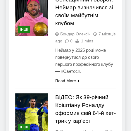
Неймар визначився зі
своїм майбутнім
клубом
ІНШІ
Бондар Олексій
7 місяців
ago
0
1 mins
Неймар у 2025 році може
повернутися до свого
першого професійного клубу
— «Сантос».
Read More
ВІДЕО: Як 39-річний
Кріштіану Роналду
оформив свій 64-й хет-
трик у кар’єрі
ІНШІ