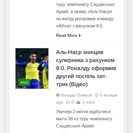
туру чемпіонату Саудівської
Аравії, в якому «Аль-Наср»
на виїзді розгромив команду
«Абха» з рахунком 8:0.
Read More
Аль-Наср знищив
суперника з рахунком
8:0, Роналду оформив
другий поспіль хет-
ІНШІ
трик (Відео)
Бондар Олексій
6 місяців
ago
0
1 mins
Увечері 2 квітня відбулися
матчі 26-го туру чемпіонату
Саудівської Аравії.