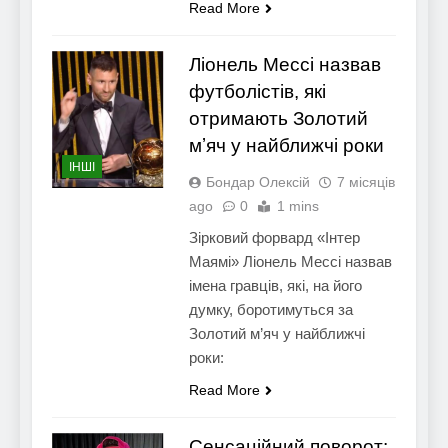
Read More
Ліонель Мессі назвав
футболістів, які
отримають Золотий
мʼяч у найближчі роки
ІНШІ
Бондар Олексій
7 місяців
ago
0
1 mins
Зірковий форвард «Інтер
Маямі» Ліонель Мессі назвав
імена гравців, які, на його
думку, боротимуться за
Золотий м’яч у найближчі
роки:
Read More
Сенсаційний поворот: