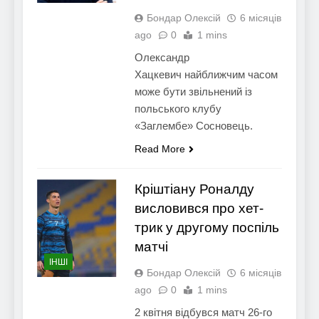
Бондар Олексій
6 місяців
ago
0
1 mins
Олександр
Хацкевич найближчим часом
може бути звільнений із
польського клубу
«Заглембе» Сосновець.
Read More
Кріштіану Роналду
висловився про хет-
трик у другому поспіль
матчі
ІНШІ
Бондар Олексій
6 місяців
ago
0
1 mins
2 квітня відбувся матч 26-го