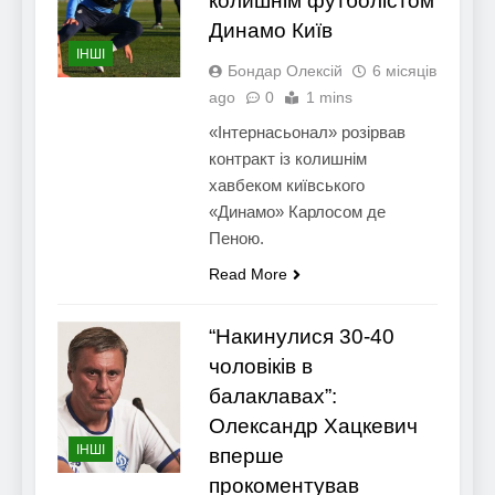
колишнім футболістом
Динамо Київ
ІНШІ
Бондар Олексій
6 місяців
ago
0
1 mins
«Інтернасьонал» розірвав
контракт із колишнім
хавбеком київського
«Динамо» Карлосом де
Пеною.
Read More
“Накинулися 30-40
чоловіків в
балаклавах”:
Олександр Хацкевич
ІНШІ
вперше
прокоментував