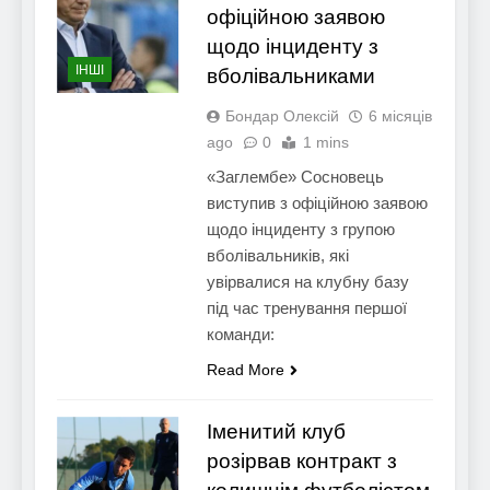
офіційною заявою
щодо інциденту з
ІНШІ
вболівальниками
Бондар Олексій
6 місяців
ago
0
1 mins
«Заглембе» Сосновець
виступив з офіційною заявою
щодо інциденту з групою
вболівальників, які
увірвалися на клубну базу
під час тренування першої
команди:
Read More
Іменитий клуб
розірвав контракт з